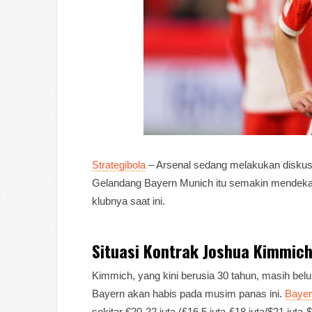
Strategibola
– Arsenal sedang melakukan diskusi
Gelandang Bayern Munich itu semakin mendekat
klubnya saat ini.
Situasi Kontrak Joshua Kimmic
Kimmich, yang kini berusia 30 tahun, masih b
Bayern akan habis pada musim panas ini.
Baye
sekitar €20-22 juta (£16,5 juta-£18 juta/$21 ju