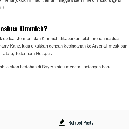
ga menunjukkan minat. Namun, hingga saat ini, belum ada langkah
ich.
 Joshua Kimmich?
-klub luar Jerman, dan Kimmich dikabarkan telah menerima dua
a, Harry Kane, juga dikaitkan dengan kepindahan ke Arsenal, meskipun
n Utara, Tottenham Hotspur.
ah ia akan bertahan di Bayern atau mencari tantangan baru
Related Posts