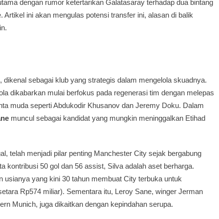
utama dengan rumor ketertarikan Galatasaray terhadap dua bintang
rtikel ini akan mengulas potensi transfer ini, alasan di balik
in.
, dikenal sebagai klub yang strategis dalam mengelola skuadnya.
ola dikabarkan mulai berfokus pada regenerasi tim dengan melepas
enta muda seperti Abdukodir Khusanov dan Jeremy Doku. Dalam
ane
muncul sebagai kandidat yang mungkin meninggalkan Etihad
al, telah menjadi pilar penting Manchester City sejak bergabung
a kontribusi 50 gol dan 56 assist, Silva adalah aset berharga.
 usianya yang kini 30 tahun membuat City terbuka untuk
setara Rp574 miliar). Sementara itu, Leroy Sane, winger Jerman
yern Munich, juga dikaitkan dengan kepindahan serupa.