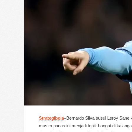
Strategibola
–
Bernardo Silva susul Leroy Sane 
musim panas ini menjadi topik hangat di kalan