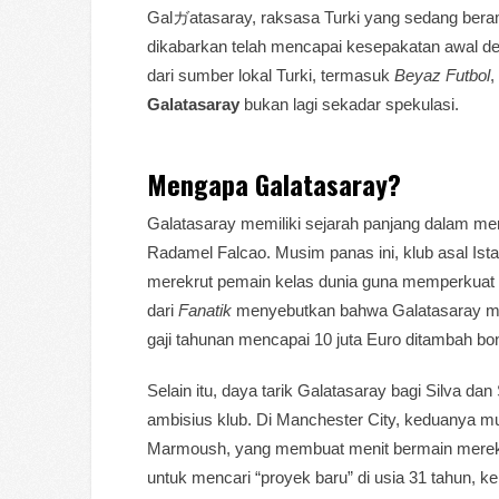
Galガatasaray, raksasa Turki yang sedang beram
dikabarkan telah mencapai kesepakatan awal de
dari sumber lokal Turki, termasuk
Beyaz Futbol
,
Galatasaray
bukan lagi sekadar spekulasi.
Mengapa Galatasaray?
Galatasaray memiliki sejarah panjang dalam me
Radamel Falcao. Musim panas ini, klub asal Ist
merekrut pemain kelas dunia guna memperkuat 
dari
Fanatik
menyebutkan bahwa Galatasaray m
gaji tahunan mencapai 10 juta Euro ditambah bo
Selain itu, daya tarik Galatasaray bagi Silva d
ambisius klub. Di Manchester City, keduanya m
Marmoush, yang membuat menit bermain mereka
untuk mencari “proyek baru” di usia 31 tahun, k