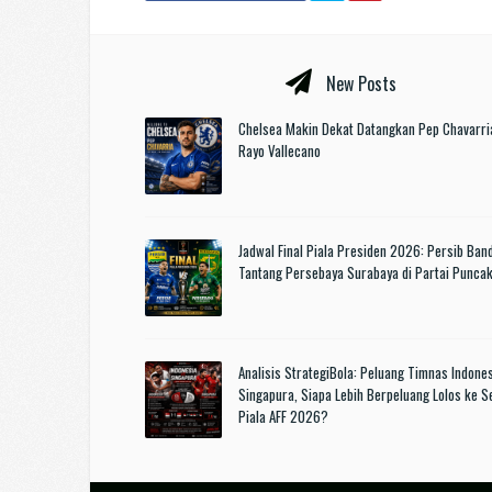
New Posts
Chelsea Makin Dekat Datangkan Pep Chavarri
Rayo Vallecano
Jadwal Final Piala Presiden 2026: Persib Ban
Tantang Persebaya Surabaya di Partai Punca
Analisis StrategiBola: Peluang Timnas Indones
Singapura, Siapa Lebih Berpeluang Lolos ke S
Piala AFF 2026?