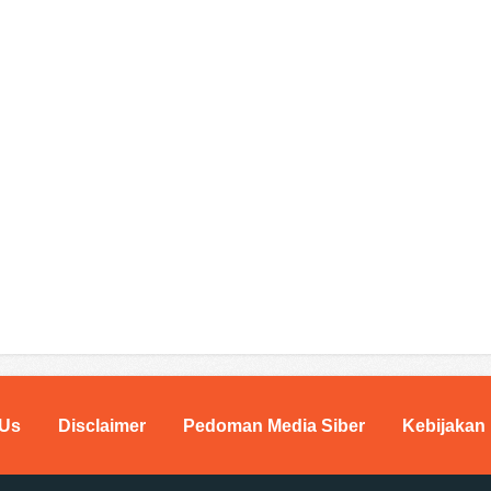
 Us
Disclaimer
Pedoman Media Siber
Kebijakan 