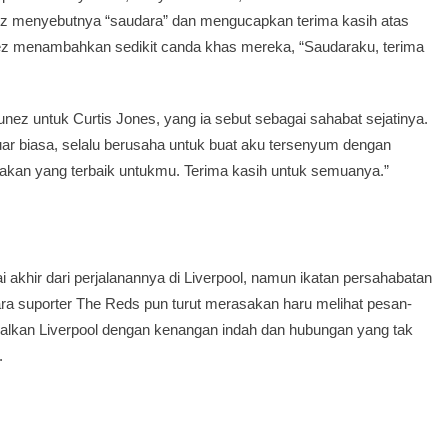
nez menyebutnya “saudara” dan mengucapkan terima kasih atas
 menambahkan sedikit canda khas mereka, “Saudaraku, terima
ez untuk Curtis Jones, yang ia sebut sebagai sahabat sejatinya.
ar biasa, selalu berusaha untuk buat aku tersenyum dengan
kan yang terbaik untukmu. Terima kasih untuk semuanya.”
khir dari perjalanannya di Liverpool, namun ikatan persahabatan
. Para suporter The Reds pun turut merasakan haru melihat pesan-
galkan Liverpool dengan kenangan indah dan hubungan yang tak
.