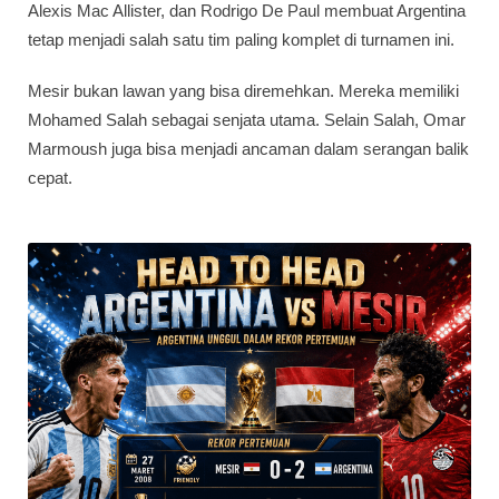
Alexis Mac Allister, dan Rodrigo De Paul membuat Argentina
tetap menjadi salah satu tim paling komplet di turnamen ini.
Mesir bukan lawan yang bisa diremehkan. Mereka memiliki
Mohamed Salah sebagai senjata utama. Selain Salah, Omar
Marmoush juga bisa menjadi ancaman dalam serangan balik
cepat.