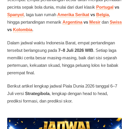
pecinta sepak bola dunia, mulai dari duel klasik
Portugal
vs
Spanyol
, laga tuan rumah
Amerika Serikat
vs
Belgia
,
hingga pertandingan menarik
Argentina
vs
Mesir
dan
Swiss
vs
Kolombia
.
Dalam jadwal waktu Indonesia Barat, empat pertandingan
tersebut berlangsung pada
7–8 Juli 2026 WIB
. Setiap laga
memiliki cerita besar masing-masing, baik dari sisi sejarah
pertemuan, kekuatan skuad, hingga peluang lolos ke babak
perempat final.
Berikut artikel lengkap jadwal Piala Dunia 2026 tanggal 6–7
Juli versi
Strategibola
, lengkap dengan head to head,
prediksi formasi, dan prediksi skor.