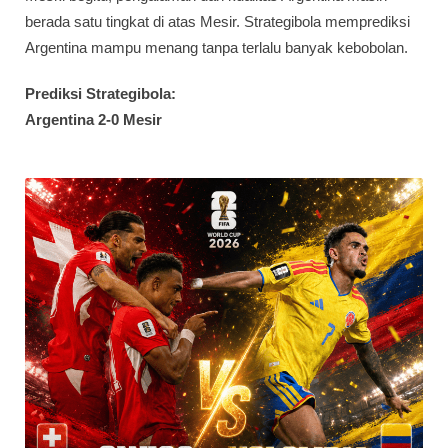
berada satu tingkat di atas Mesir. Strategibola memprediksi
Argentina mampu menang tanpa terlalu banyak kebobolan.
Prediksi Strategibola:
Argentina 2-0 Mesir