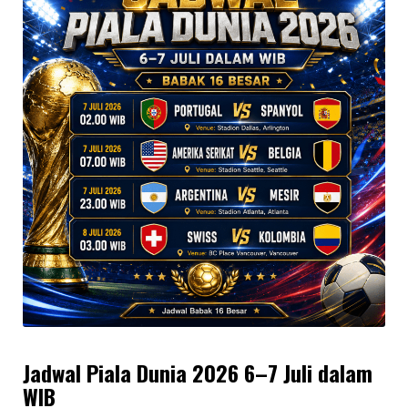
Jadwal Piala Dunia 2026 6–7 Juli dalam
WIB