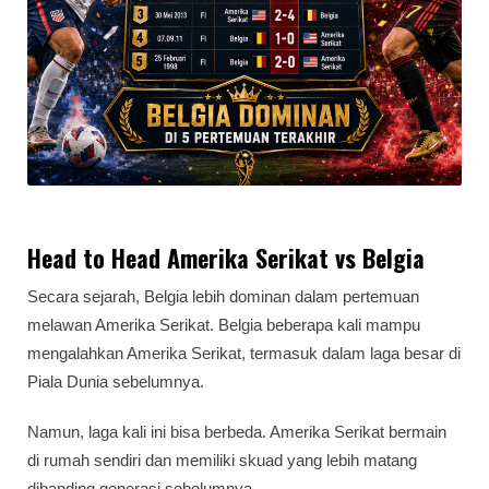
Head to Head Amerika Serikat vs Belgia
Secara sejarah, Belgia lebih dominan dalam pertemuan
melawan Amerika Serikat. Belgia beberapa kali mampu
mengalahkan Amerika Serikat, termasuk dalam laga besar di
Piala Dunia sebelumnya.
Namun, laga kali ini bisa berbeda. Amerika Serikat bermain
di rumah sendiri dan memiliki skuad yang lebih matang
dibanding generasi sebelumnya.