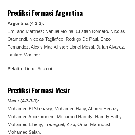
Prediksi Formasi Argentina
Argentina (4-3-3):
Emiliano Martinez; Nahuel Molina, Cristian Romero, Nicolas
Otamendi, Nicolas Tagliafico; Rodrigo De Paul, Enzo
Fernandez, Alexis Mac Allister; Lionel Messi, Julian Alvarez,
Lautaro Martinez.
Pelatih:
Lionel Scaloni.
Prediksi Formasi Mesir
Mesir (4-2-3-1):
Mohamed El Shenawy; Mohamed Hany, Ahmed Hegazy,
Mohamed Abdelmonem, Mohamed Hamdy; Hamdy Fathy,
Mohamed Elneny; Trezeguet, Zizo, Omar Marmoush;
Mohamed Salah.