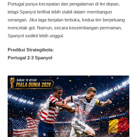
Portugal punya kecepatan dan pengalaman di lini depan,
tetapi Spanyol terlihat lebih stabil dalam membangun
serangan. Jika laga berjalan terbuka, kedua tim berpeluang
mencetak gol. Namun, secara keseimbangan permainan,
Spanyol sedikit lebih unggul.
Prediksi Strategibola:
Portugal 2-3 Spanyol