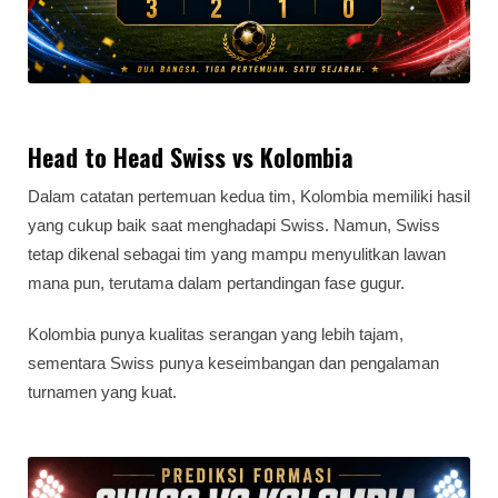
Head to Head Swiss vs Kolombia
Dalam catatan pertemuan kedua tim, Kolombia memiliki hasil
yang cukup baik saat menghadapi Swiss. Namun, Swiss
tetap dikenal sebagai tim yang mampu menyulitkan lawan
mana pun, terutama dalam pertandingan fase gugur.
Kolombia punya kualitas serangan yang lebih tajam,
sementara Swiss punya keseimbangan dan pengalaman
turnamen yang kuat.