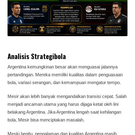
Analisis Strategibola
Argentina kemungkinan besar akan menguasai jalannya
pertandingan. Mereka memiliki kualitas dalam penguasaan
bola, variasi serangan, dan kemampuan mengatur tempo.
Mesir akan lebih banyak mengandalkan transisi cepat. Salah
menjadi ancaman utama yang harus dijaga ketat oleh lini
belakang Argentina. Jika Argentina lengah saat kehilangan
bola, Mesir bisa menciptakan masalah.
Meski begitu, pengalaman dan kualitas Argentina masih