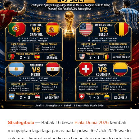
Strategibola
— Babak 16 besar
Piala Dunia 2026
kembali
menyajikan laga-laga panas pada jadwal 6–7 Juli 2026 waktu
setempat. Empat pertandingan besar akan menjadi perhatian