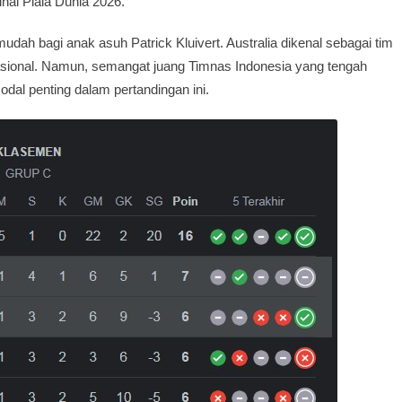
nal Piala Dunia 2026.
dah bagi anak asuh Patrick Kluivert. Australia dikenal sebagai tim
nasional. Namun, semangat juang Timnas Indonesia yang tengah
al penting dalam pertandingan ini.