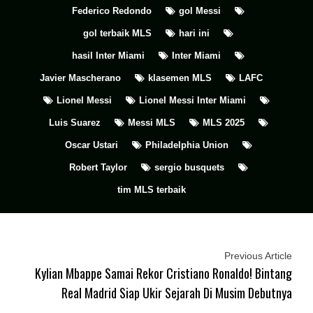
Federico Redondo
gol Messi
gol terbaik MLS
hari ini
hasil Inter Miami
Inter Miami
Javier Mascherano
klasemen MLS
LAFC
Lionel Messi
Lionel Messi Inter Miami
Luis Suarez
Messi MLS
MLS 2025
Oscar Ustari
Philadelphia Union
Robert Taylor
sergio busquets
tim MLS terbaik
Previous Article
Kylian Mbappe Samai Rekor Cristiano Ronaldo! Bintang
Real Madrid Siap Ukir Sejarah Di Musim Debutnya