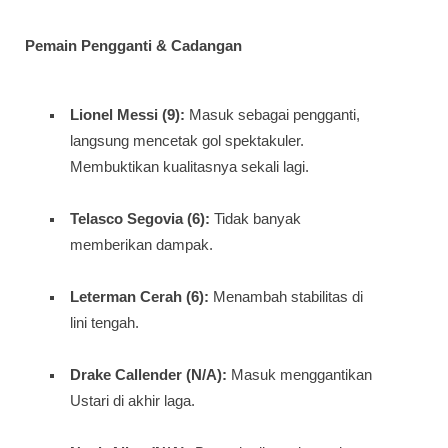
Pemain Pengganti & Cadangan
Lionel Messi (9):
Masuk sebagai pengganti,
langsung mencetak gol spektakuler.
Membuktikan kualitasnya sekali lagi.
Telasco Segovia (6):
Tidak banyak
memberikan dampak.
Leterman Cerah (6):
Menambah stabilitas di
lini tengah.
Drake Callender (N/A):
Masuk menggantikan
Ustari di akhir laga.