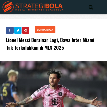
BERITA BOLA
Lionel Messi Bersinar Lagi, Bawa Inter Miami
Tak Terkalahkan di MLS 2025