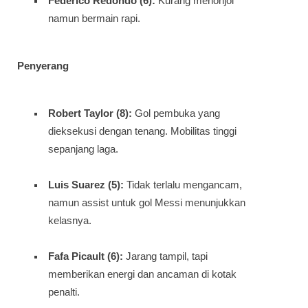
Federico Redondo (6):
Kurang menonjol
namun bermain rapi.
Penyerang
Robert Taylor (8):
Gol pembuka yang
dieksekusi dengan tenang. Mobilitas tinggi
sepanjang laga.
Luis Suarez (5):
Tidak terlalu mengancam,
namun assist untuk gol Messi menunjukkan
kelasnya.
Fafa Picault (6):
Jarang tampil, tapi
memberikan energi dan ancaman di kotak
penalti.