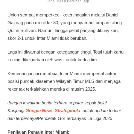
Lionel Messi Bersinar Lagi
Union sempat memperkecil ketertinggalan melalui Daniel
Gazdag pada menit ke-80, yang menyambut umpan silang
Quinn Sullivan. Namun, hingga peluit panjang dibunyikan,
skor 2-1 untuk Inter Miami tidak berubah.
Laga ini diwarnai dengan ketegangan tinggi. Total tujuh kartu
kuning dikeluarkan oleh wasit untuk kedua tim.
Kemenangan ini membuat Inter Miami mempertahankan
posisi puncak klasemen Wilayah Timur MLS dan menjaga
rekor tak terkalahkan mereka di musim 2025.
Jangan lewatkan berita terbaru seputar sepak bola!
Kunjungi
Google News Strategibola
untuk update terkini
dan terpercaya!
Pencetak Gol Terbanyak La Liga 2025
Penilaian Pemain Inter Miami: