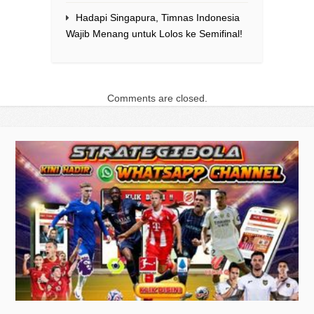
Hadapi Singapura, Timnas Indonesia
Wajib Menang untuk Lolos ke Semifinal!
Comments are closed.