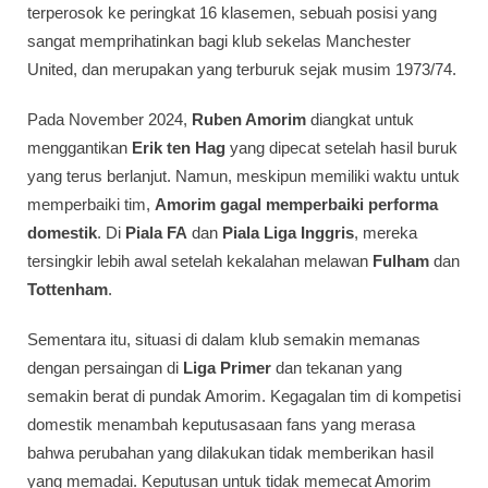
terperosok ke peringkat 16 klasemen, sebuah posisi yang
sangat memprihatinkan bagi klub sekelas Manchester
United, dan merupakan yang terburuk sejak musim 1973/74.
Pada November 2024,
Ruben Amorim
diangkat untuk
menggantikan
Erik ten Hag
yang dipecat setelah hasil buruk
yang terus berlanjut. Namun, meskipun memiliki waktu untuk
memperbaiki tim,
Amorim gagal memperbaiki performa
domestik
. Di
Piala FA
dan
Piala Liga Inggris
, mereka
tersingkir lebih awal setelah kekalahan melawan
Fulham
dan
Tottenham
.
Sementara itu, situasi di dalam klub semakin memanas
dengan persaingan di
Liga Primer
dan tekanan yang
semakin berat di pundak Amorim. Kegagalan tim di kompetisi
domestik menambah keputusasaan fans yang merasa
bahwa perubahan yang dilakukan tidak memberikan hasil
yang memadai. Keputusan untuk tidak memecat Amorim