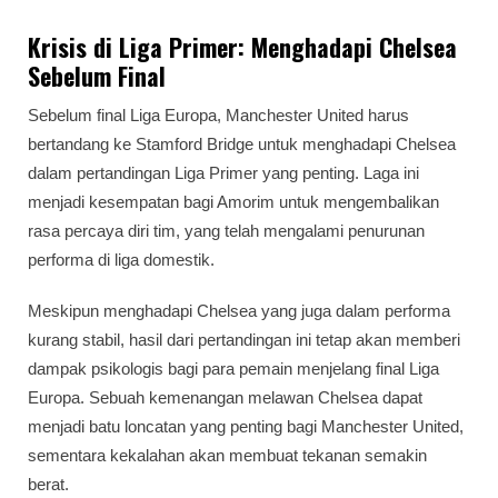
Krisis di Liga Primer: Menghadapi Chelsea
Sebelum Final
Sebelum final Liga Europa, Manchester United harus
bertandang ke Stamford Bridge untuk menghadapi Chelsea
dalam pertandingan Liga Primer yang penting. Laga ini
menjadi kesempatan bagi Amorim untuk mengembalikan
rasa percaya diri tim, yang telah mengalami penurunan
performa di liga domestik.
Meskipun menghadapi Chelsea yang juga dalam performa
kurang stabil, hasil dari pertandingan ini tetap akan memberi
dampak psikologis bagi para pemain menjelang final Liga
Europa. Sebuah kemenangan melawan Chelsea dapat
menjadi batu loncatan yang penting bagi Manchester United,
sementara kekalahan akan membuat tekanan semakin
berat.