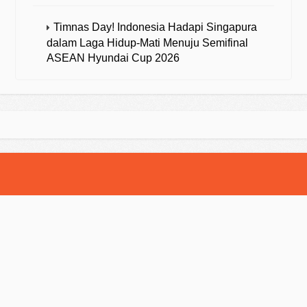
Timnas Day! Indonesia Hadapi Singapura
dalam Laga Hidup-Mati Menuju Semifinal
ASEAN Hyundai Cup 2026
© 2025 Strategibola. All Rights Reserved.