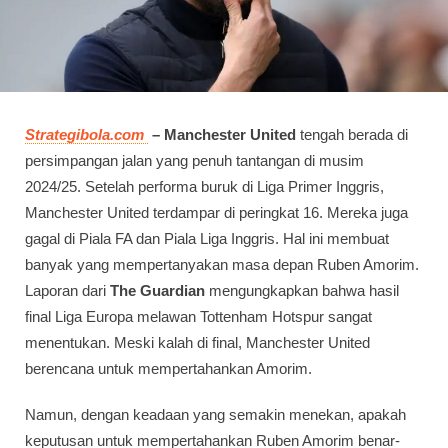
Strategibola.com
– Manchester United
tengah berada di
persimpangan jalan yang penuh tantangan di musim
2024/25. Setelah performa buruk di Liga Primer Inggris,
Manchester United terdampar di peringkat 16. Mereka juga
gagal di Piala FA dan Piala Liga Inggris. Hal ini membuat
banyak yang mempertanyakan masa depan Ruben Amorim.
Laporan dari
The Guardian
mengungkapkan bahwa hasil
final Liga Europa melawan Tottenham Hotspur sangat
menentukan. Meski kalah di final, Manchester United
berencana untuk mempertahankan Amorim.
Namun, dengan keadaan yang semakin menekan, apakah
keputusan untuk mempertahankan Ruben Amorim benar-