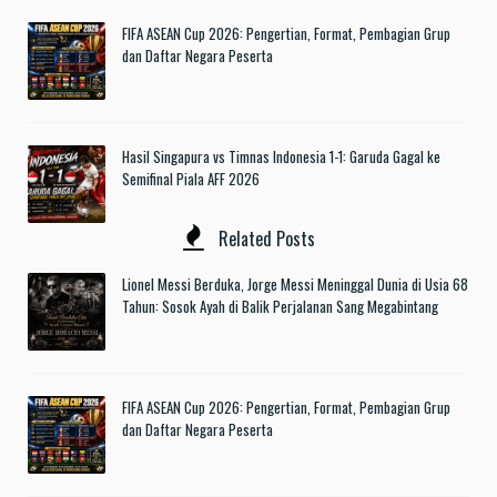
FIFA ASEAN Cup 2026: Pengertian, Format, Pembagian Grup
dan Daftar Negara Peserta
Hasil Singapura vs Timnas Indonesia 1-1: Garuda Gagal ke
Semifinal Piala AFF 2026
Related Posts
Lionel Messi Berduka, Jorge Messi Meninggal Dunia di Usia 68
Tahun: Sosok Ayah di Balik Perjalanan Sang Megabintang
FIFA ASEAN Cup 2026: Pengertian, Format, Pembagian Grup
dan Daftar Negara Peserta