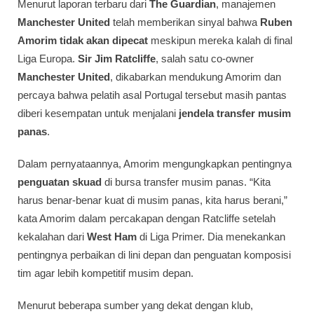
Menurut laporan terbaru dari
The Guardian
, manajemen
Manchester United
telah memberikan sinyal bahwa
Ruben
Amorim tidak akan dipecat
meskipun mereka kalah di final
Liga Europa.
Sir Jim Ratcliffe
, salah satu co-owner
Manchester United
, dikabarkan mendukung Amorim dan
percaya bahwa pelatih asal Portugal tersebut masih pantas
diberi kesempatan untuk menjalani
jendela transfer musim
panas
.
Dalam pernyataannya, Amorim mengungkapkan pentingnya
penguatan skuad
di bursa transfer musim panas. “Kita
harus benar-benar kuat di musim panas, kita harus berani,”
kata Amorim dalam percakapan dengan Ratcliffe setelah
kekalahan dari
West Ham
di Liga Primer. Dia menekankan
pentingnya perbaikan di lini depan dan penguatan komposisi
tim agar lebih kompetitif musim depan.
Menurut beberapa sumber yang dekat dengan klub,