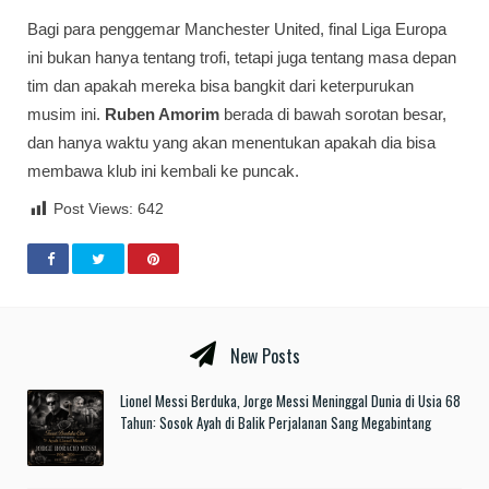
Bagi para penggemar Manchester United, final Liga Europa
ini bukan hanya tentang trofi, tetapi juga tentang masa depan
tim dan apakah mereka bisa bangkit dari keterpurukan
musim ini.
Ruben Amorim
berada di bawah sorotan besar,
dan hanya waktu yang akan menentukan apakah dia bisa
membawa klub ini kembali ke puncak.
Post Views:
642
New Posts
Lionel Messi Berduka, Jorge Messi Meninggal Dunia di Usia 68
Tahun: Sosok Ayah di Balik Perjalanan Sang Megabintang