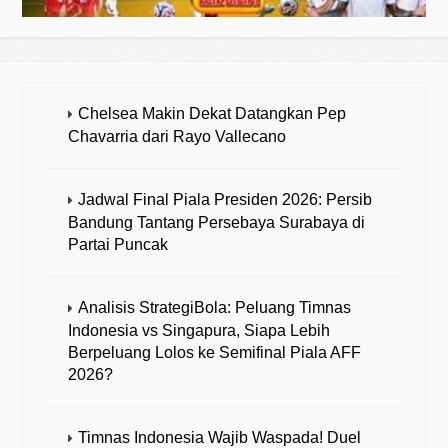
Chelsea Makin Dekat Datangkan Pep
Chavarria dari Rayo Vallecano
Jadwal Final Piala Presiden 2026: Persib
Bandung Tantang Persebaya Surabaya di
Partai Puncak
Analisis StrategiBola: Peluang Timnas
Indonesia vs Singapura, Siapa Lebih
Berpeluang Lolos ke Semifinal Piala AFF
2026?
Timnas Indonesia Wajib Waspada! Duel