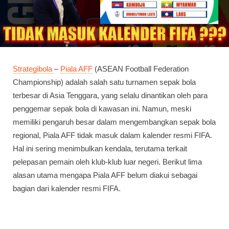
Strategibola
–
Piala AFF
(ASEAN Football Federation
Championship) adalah salah satu turnamen sepak bola
terbesar di Asia Tenggara, yang selalu dinantikan oleh para
penggemar sepak bola di kawasan ini. Namun, meski
memiliki pengaruh besar dalam mengembangkan sepak bola
regional, Piala AFF tidak masuk dalam kalender resmi FIFA.
Hal ini sering menimbulkan kendala, terutama terkait
pelepasan pemain oleh klub-klub luar negeri. Berikut lima
alasan utama mengapa Piala AFF belum diakui sebagai
bagian dari kalender resmi FIFA.