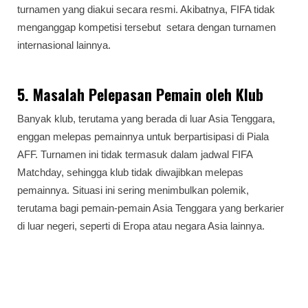
turnamen yang diakui secara resmi. Akibatnya, FIFA tidak
menganggap kompetisi tersebut setara dengan turnamen
internasional lainnya.
5. Masalah Pelepasan Pemain oleh Klub
Banyak klub, terutama yang berada di luar Asia Tenggara,
enggan melepas pemainnya untuk berpartisipasi di Piala
AFF. Turnamen ini tidak termasuk dalam jadwal FIFA
Matchday, sehingga klub tidak diwajibkan melepas
pemainnya. Situasi ini sering menimbulkan polemik,
terutama bagi pemain-pemain Asia Tenggara yang berkarier
di luar negeri, seperti di Eropa atau negara Asia lainnya.