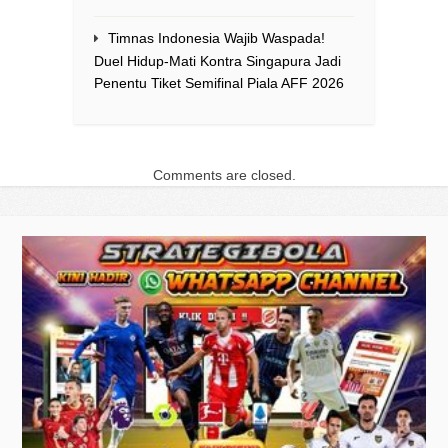
Timnas Indonesia Wajib Waspada!
Duel Hidup-Mati Kontra Singapura Jadi
Penentu Tiket Semifinal Piala AFF 2026
Comments are closed.