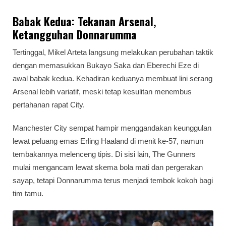
Babak Kedua: Tekanan Arsenal,
Ketangguhan Donnarumma
Tertinggal, Mikel Arteta langsung melakukan perubahan taktik
dengan memasukkan Bukayo Saka dan Eberechi Eze di
awal babak kedua. Kehadiran keduanya membuat lini serang
Arsenal lebih variatif, meski tetap kesulitan menembus
pertahanan rapat City.
Manchester City sempat hampir menggandakan keunggulan
lewat peluang emas Erling Haaland di menit ke-57, namun
tembakannya melenceng tipis. Di sisi lain, The Gunners
mulai mengancam lewat skema bola mati dan pergerakan
sayap, tetapi Donnarumma terus menjadi tembok kokoh bagi
tim tamu.