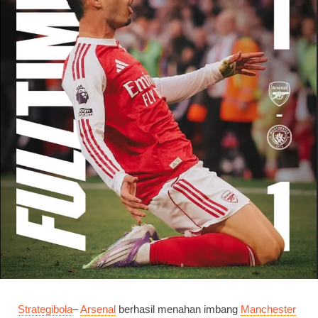
Strategibola
–
Arsenal
berhasil menahan imbang
Manchester