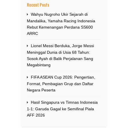
Recent Posts
Wahyu Nugroho Ukir Sejarah di
Mandalika, Yamaha Racing Indonesia
Rebut Kemenangan Perdana SS600
ARRC
Lionel Messi Berduka, Jorge Messi
Meninggal Dunia di Usia 68 Tahun:
Sosok Ayah di Balik Perjalanan Sang
Megabintang
FIFA ASEAN Cup 2026: Pengertian,
Format, Pembagian Grup dan Daftar
Negara Peserta
Hasil Singapura vs Timnas Indonesia
1-1: Garuda Gagal ke Semifinal Piala
AFF 2026