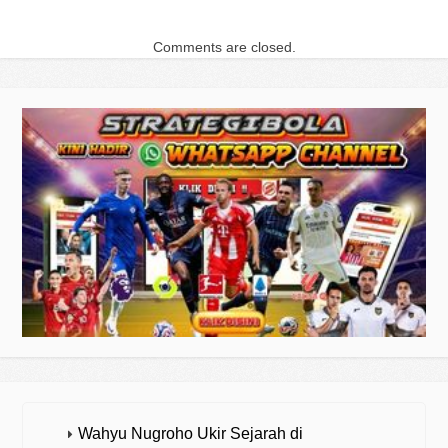
Comments are closed.
Wahyu Nugroho Ukir Sejarah di