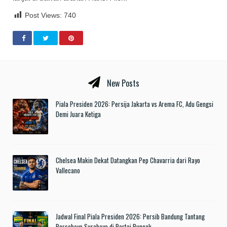
Post Views:
740
New Posts
Piala Presiden 2026: Persija Jakarta vs Arema FC, Adu Gengsi
Demi Juara Ketiga
Chelsea Makin Dekat Datangkan Pep Chavarria dari Rayo
Vallecano
Jadwal Final Piala Presiden 2026: Persib Bandung Tantang
Persebaya Surabaya di Partai Puncak