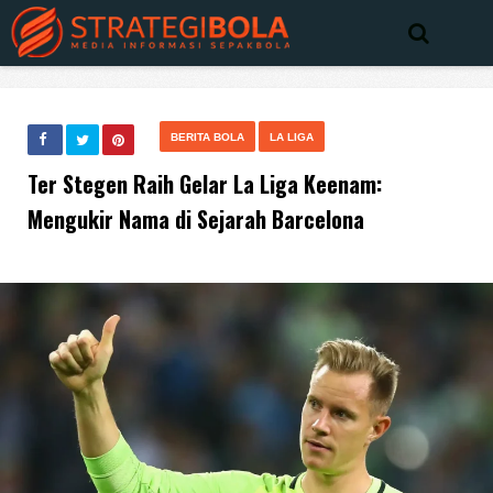
BERITA BOLA
LA LIGA
Ter Stegen Raih Gelar La Liga Keenam:
Mengukir Nama di Sejarah Barcelona