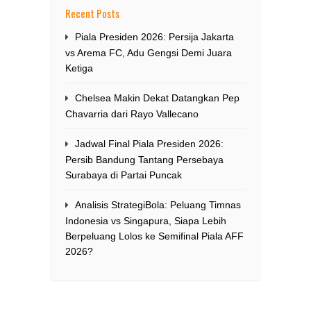
Recent Posts
Piala Presiden 2026: Persija Jakarta
vs Arema FC, Adu Gengsi Demi Juara
Ketiga
Chelsea Makin Dekat Datangkan Pep
Chavarria dari Rayo Vallecano
Jadwal Final Piala Presiden 2026:
Persib Bandung Tantang Persebaya
Surabaya di Partai Puncak
Analisis StrategiBola: Peluang Timnas
Indonesia vs Singapura, Siapa Lebih
Berpeluang Lolos ke Semifinal Piala AFF
2026?