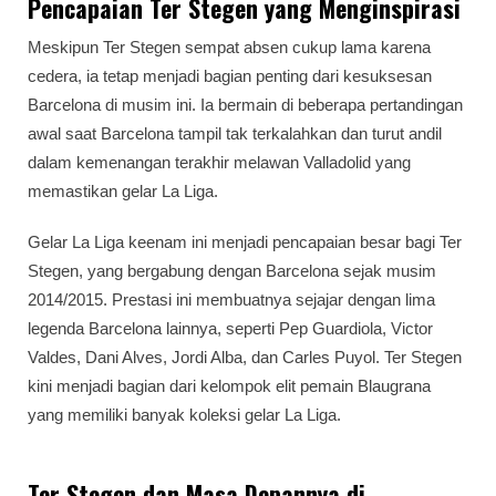
Pencapaian Ter Stegen yang Menginspirasi
Meskipun Ter Stegen sempat absen cukup lama karena
cedera, ia tetap menjadi bagian penting dari kesuksesan
Barcelona di musim ini. Ia bermain di beberapa pertandingan
awal saat Barcelona tampil tak terkalahkan dan turut andil
dalam kemenangan terakhir melawan Valladolid yang
memastikan gelar La Liga.
Gelar La Liga keenam ini menjadi pencapaian besar bagi Ter
Stegen, yang bergabung dengan Barcelona sejak musim
2014/2015. Prestasi ini membuatnya sejajar dengan lima
legenda Barcelona lainnya, seperti Pep Guardiola, Victor
Valdes, Dani Alves, Jordi Alba, dan Carles Puyol. Ter Stegen
kini menjadi bagian dari kelompok elit pemain Blaugrana
yang memiliki banyak koleksi gelar La Liga.
Ter Stegen dan Masa Depannya di