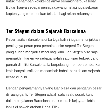
untuk menambah koleksi gelarnya semakin terbuka lebar.
Bukan hanya sebagai penjaga gawang, tetapi juga sebagai
kapten yang memberikan teladan bagi rekan-rekannya.
Ter Stegen dalam Sejarah Barcelona
Keberhasilan Barcelona di La Liga kali ini juga menunjukkan
pentingnya peran para pemain senior seperti Ter Stegen,
yang sudah menjadi simbol bagi klub. Ter Stegen bisa saja
mengakhiri kariernya sebagai salah satu kiper terbaik yang
pernah dimiliki Barcelona. Ia berpeluang mempersembahkan
lebih banyak trofi dan menambah babak baru dalam sejarah
besar klub ini.
Dengan pengalamannya yang luar biasa dan pengaruh besar
di ruang ganti, Ter Stegen adalah salah satu sosok kunci
dalam perjalanan Barcelona untuk meraih kejayaan lebih
lanjut di bawah arahan Hansi Flick.