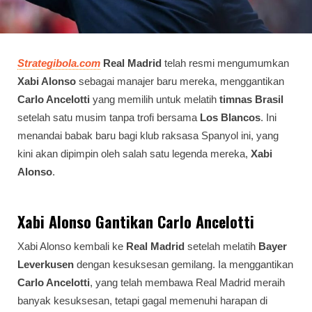
Strategibola.com
Real Madrid
telah resmi mengumumkan
Xabi Alonso
sebagai manajer baru mereka, menggantikan
Carlo Ancelotti
yang memilih untuk melatih
timnas Brasil
setelah satu musim tanpa trofi bersama
Los Blancos
. Ini
menandai babak baru bagi klub raksasa Spanyol ini, yang
kini akan dipimpin oleh salah satu legenda mereka,
Xabi
Alonso
.
Xabi Alonso Gantikan Carlo Ancelotti
Xabi Alonso kembali ke
Real Madrid
setelah melatih
Bayer
Leverkusen
dengan kesuksesan gemilang. Ia menggantikan
Carlo Ancelotti
, yang telah membawa Real Madrid meraih
banyak kesuksesan, tetapi gagal memenuhi harapan di