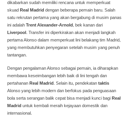
dikabarkan sudah memiliki rencana untuk memperkuat
skuad
Real Madrid
dengan beberapa pemain baru. Salah
satu rekrutan pertama yang akan bergabung di musim panas
ini adalah
Trent Alexander-Arnold
, bek kanan dari
Liverpool
. Transfer ini diperkirakan akan menjadi langkah
pertama Alonso dalam memperkuat lini belakang tim Madrid,
yang membutuhkan penyegaran setelah musim yang penuh
tantangan.
Dengan pengalaman Alonso sebagai pemain, ia diharapkan
membawa keseimbangan lebih baik di lini tengah dan
pertahanan
Real Madrid
. Selain itu, pendekatan
taktis
Alonso yang lebih modern dan berfokus pada penguasaan
bola serta serangan balik cepat bisa menjadi kunci bagi
Real
Madrid
untuk kembali meraih kejayaan domestik dan
internasional.