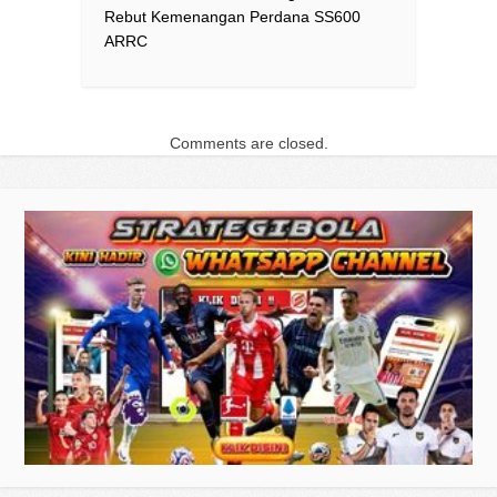
Rebut Kemenangan Perdana SS600
ARRC
Comments are closed.