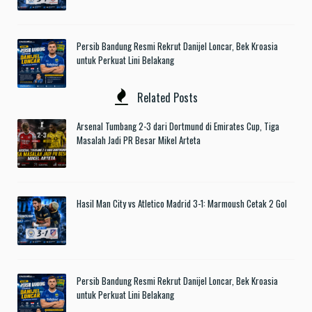
Persib Bandung Resmi Rekrut Danijel Loncar, Bek Kroasia
untuk Perkuat Lini Belakang
Related Posts
Arsenal Tumbang 2-3 dari Dortmund di Emirates Cup, Tiga
Masalah Jadi PR Besar Mikel Arteta
Hasil Man City vs Atletico Madrid 3-1: Marmoush Cetak 2 Gol
Persib Bandung Resmi Rekrut Danijel Loncar, Bek Kroasia
untuk Perkuat Lini Belakang