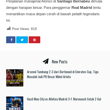
Perjalanan manajerial Alonso di
Santiago Bernabeu
dimulai
dengan harapan besar. Para penggemar
Real Madrid
tentu
menantikan masa depan cerah di bawah pelatih legendaris
ini.
Post Views:
818
New Posts
Arsenal Tumbang 2-3 dari Dortmund di Emirates Cup, Tiga
Masalah Jadi PR Besar Mikel Arteta
Hasil Man City vs Atletico Madrid 3-1: Marmoush Cetak 2 Gol