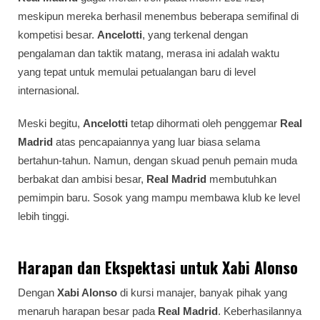
meskipun mereka berhasil menembus beberapa semifinal di
kompetisi besar.
Ancelotti
, yang terkenal dengan
pengalaman dan taktik matang, merasa ini adalah waktu
yang tepat untuk memulai petualangan baru di level
internasional.
Meski begitu,
Ancelotti
tetap dihormati oleh penggemar
Real
Madrid
atas pencapaiannya yang luar biasa selama
bertahun-tahun. Namun, dengan skuad penuh pemain muda
berbakat dan ambisi besar,
Real Madrid
membutuhkan
pemimpin baru. Sosok yang mampu membawa klub ke level
lebih tinggi.
Harapan dan Ekspektasi untuk Xabi Alonso
Dengan
Xabi Alonso
di kursi manajer, banyak pihak yang
menaruh harapan besar pada
Real Madrid
. Keberhasilannya