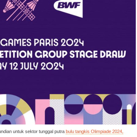
undian untuk sektor tunggal putra
bulu tangkis
Olimpiade 2024,