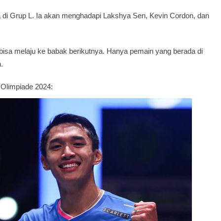
da di Grup L. Ia akan menghadapi Lakshya Sen, Kevin Cordon, dan
k bisa melaju ke babak berikutnya. Hanya pemain yang berada di
.
s Olimpiade 2024: