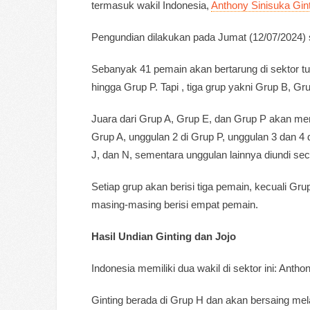
termasuk wakil Indonesia,
Anthony Sinisuka Gin
Pengundian dilakukan pada Jumat (12/07/2024) 
Sebanyak 41 pemain akan bertarung di sektor tu
hingga Grup P. Tapi , tiga grup yakni Grup B, Gru
Juara dari Grup A, Grup E, dan Grup P akan me
Grup A, unggulan 2 di Grup P, unggulan 3 dan 4 d
J, dan N, sementara unggulan lainnya diundi se
Setiap grup akan berisi tiga pemain, kecuali Gr
masing-masing berisi empat pemain.
Hasil Undian Ginting dan Jojo
Indonesia memiliki dua wakil di sektor ini: Antho
Ginting berada di Grup H dan akan bersaing m