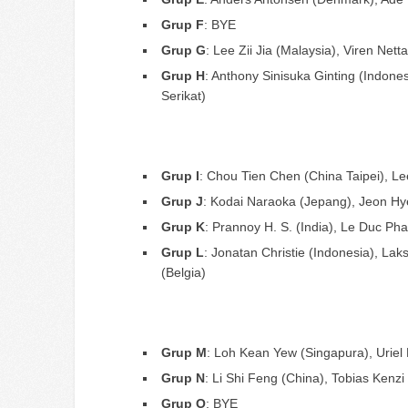
Grup F
: BYE
Grup G
: Lee Zii Jia (Malaysia), Viren Net
Grup H
: Anthony Sinisuka Ginting (Indon
Serikat)
Grup I
: Chou Tien Chen (China Taipei), L
Grup J
: Kodai Naraoka (Jepang), Jeon Hye
Grup K
: Prannoy H. S. (India), Le Duc Ph
Grup L
: Jonatan Christie (Indonesia), La
(Belgia)
Grup M
: Loh Kean Yew (Singapura), Uriel 
Grup N
: Li Shi Feng (China), Tobias Kenz
Grup O
: BYE