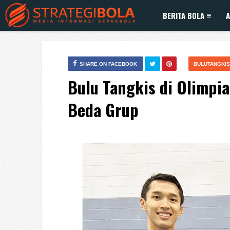
BERITA BOLA
A
SHARE ON FACEBOOK
BULUTANGKIS
Bulu Tangkis di Olimpia
Beda Grup