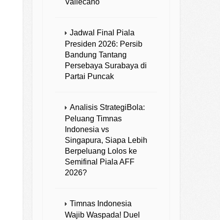
Vallecano
Jadwal Final Piala
Presiden 2026: Persib
Bandung Tantang
Persebaya Surabaya di
Partai Puncak
Analisis StrategiBola:
Peluang Timnas
Indonesia vs
Singapura, Siapa Lebih
Berpeluang Lolos ke
Semifinal Piala AFF
2026?
Timnas Indonesia
Wajib Waspada! Duel