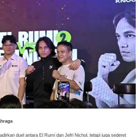
ahraga
irkan duel antara El Rumi dan Jefri Nichol, tetapi juga sederet