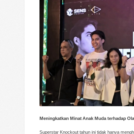
Meningkatkan Minat Anak Muda terhadap Ol
Superstar Knockout tahun ini tidak hanya menghad