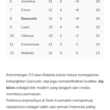
6
Juventus
11
5
+4
19
7
Como
11
4
+6
18
8
Sassuolo
11
4
+6
16
9
Lazio
10
4
+6
15
10
Udinese
10
4
-3
15
11
Cremonese
11
3
-1
14
13
Atalanta
11
3
-5
13
Kemenangan 3-0 atas Atalanta bukan hanya menegaskan
kebangkitan Sassuolo, tapi juga memperlihatkan kualitas
Jay
Idzes
sebagai bek modern yang tangguh dan cerdas
membaca permainan.
Performa impresifnya di Serie A semakin memperkuat
reputasinya sebagai salah satu pemain Indonesia paling