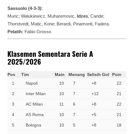
Sassuolo (4-3-3):
Muric; Walukiewicz, Muharemovic,
Idzes
, Cande;
Thorstvedt, Matic, Kone; Berardi, Pinamonti, Fadera.
Pelatih:
Fabio Grosso
Klasemen Sementara Serie A
2025/2026
Pos
Tim
Main
Menang
Selisih Gol
Poin
1
Napoli
10
7
+8
22
2
Inter Milan
10
7
+12
21
3
AC Milan
11
6
+8
22
4
AS Roma
10
7
+5
21
5
Bologna
10
5
+8
18