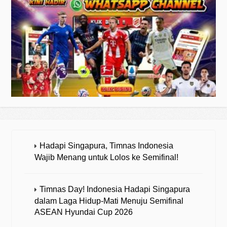
Hadapi Singapura, Timnas Indonesia
Wajib Menang untuk Lolos ke Semifinal!
Timnas Day! Indonesia Hadapi Singapura
dalam Laga Hidup-Mati Menuju Semifinal
ASEAN Hyundai Cup 2026