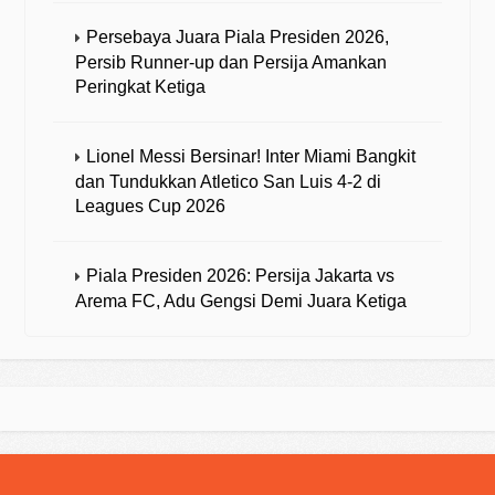
Persebaya Juara Piala Presiden 2026,
Persib Runner-up dan Persija Amankan
Peringkat Ketiga
Lionel Messi Bersinar! Inter Miami Bangkit
dan Tundukkan Atletico San Luis 4-2 di
Leagues Cup 2026
Piala Presiden 2026: Persija Jakarta vs
Arema FC, Adu Gengsi Demi Juara Ketiga