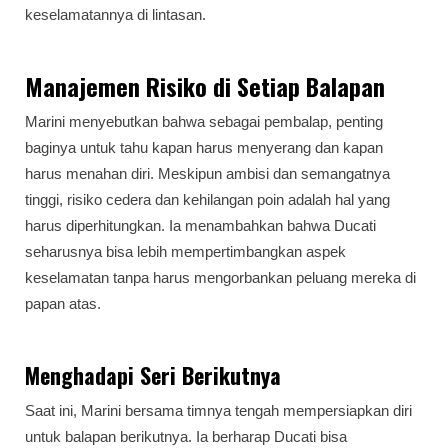
keselamatannya di lintasan.
Manajemen Risiko di Setiap Balapan
Marini menyebutkan bahwa sebagai pembalap, penting
baginya untuk tahu kapan harus menyerang dan kapan
harus menahan diri. Meskipun ambisi dan semangatnya
tinggi, risiko cedera dan kehilangan poin adalah hal yang
harus diperhitungkan. Ia menambahkan bahwa Ducati
seharusnya bisa lebih mempertimbangkan aspek
keselamatan tanpa harus mengorbankan peluang mereka di
papan atas.
Menghadapi Seri Berikutnya
Saat ini, Marini bersama timnya tengah mempersiapkan diri
untuk balapan berikutnya. Ia berharap Ducati bisa