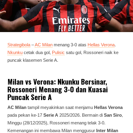
Strategibola
–
AC Milan
menang 3-0 atas
Hellas Verona
.
Nkunku
cetak dua gol,
Pulisic
satu gol, Rossoneri naik ke
puncak klasemen Serie A.
Milan vs Verona: Nkunku Bersinar,
Rossoneri Menang 3-0 dan Kuasai
Puncak Serie A
AC Milan
tampil meyakinkan saat menjamu
Hellas Verona
pada pekan ke-17
Serie A
2025/2026. Bermain di
San Siro
,
Minggu (28/12/2025), Rossoneri menang telak 3-0.
Kemenangan ini membawa Milan menggusur
Inter Milan