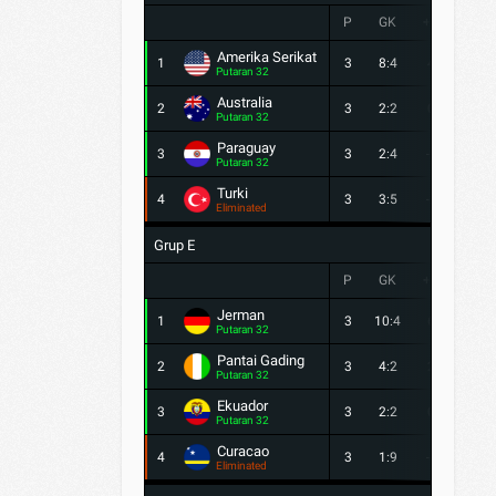
P
GK
+/-
PTS
Amerika Serikat
1
3
8:4
4
6
Putaran 32
Australia
2
3
2:2
0
4
Putaran 32
Paraguay
3
3
2:4
-2
4
Putaran 32
Turki
4
3
3:5
-2
3
Eliminated
Grup E
P
GK
+/-
PTS
Jerman
1
3
10:4
6
6
Putaran 32
Pantai Gading
2
3
4:2
2
6
Putaran 32
Ekuador
3
3
2:2
0
4
Putaran 32
Curacao
4
3
1:9
-8
1
Eliminated