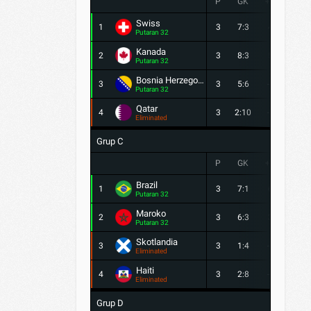
P
GK
+/-
PTS
Swiss
1
3
7:3
4
7
Putaran 32
Kanada
2
3
8:3
5
4
Putaran 32
Bosnia Herzegovina
3
3
5:6
-1
4
Putaran 32
Qatar
4
3
2:10
-8
1
Eliminated
Grup C
P
GK
+/-
PTS
Brazil
1
3
7:1
6
7
Putaran 32
Maroko
2
3
6:3
3
7
Putaran 32
Skotlandia
3
3
1:4
-3
3
Eliminated
Haiti
4
3
2:8
-6
0
Eliminated
Grup D