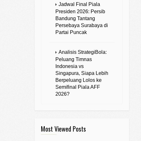
Jadwal Final Piala
Presiden 2026: Persib
Bandung Tantang
Persebaya Surabaya di
Partai Puncak
Analisis StrategiBola:
Peluang Timnas
Indonesia vs
Singapura, Siapa Lebih
Berpeluang Lolos ke
Semifinal Piala AFF
2026?
Most Viewed Posts