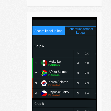
Penentuan tempat
Secara keseluruhan
ketiga
Grup A
P
GK
+/-
PTS
Meksiko
1
3
6:0
6
9
Putaran 32
Afrika Selatan
2
3
2:3
-1
4
Putaran 32
Korea Selatan
3
3
2:3
-1
3
Eliminated
Republik Ceko
4
3
2:6
-4
1
Eliminated
Grup B