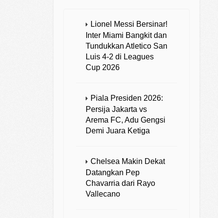
Lionel Messi Bersinar!
Inter Miami Bangkit dan
Tundukkan Atletico San
Luis 4-2 di Leagues
Cup 2026
Piala Presiden 2026:
Persija Jakarta vs
Arema FC, Adu Gengsi
Demi Juara Ketiga
Chelsea Makin Dekat
Datangkan Pep
Chavarria dari Rayo
Vallecano