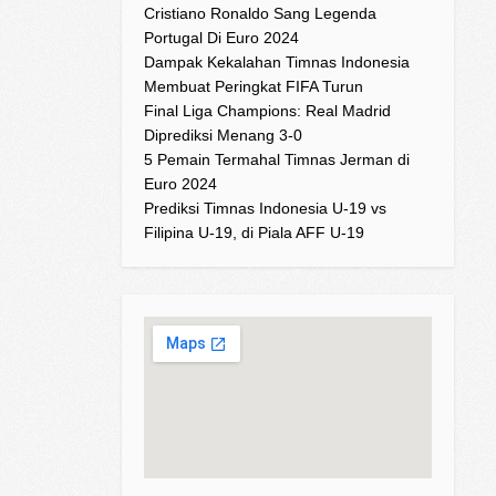
Cristiano Ronaldo Sang Legenda
Portugal Di Euro 2024
Dampak Kekalahan Timnas Indonesia
Membuat Peringkat FIFA Turun
Final Liga Champions: Real Madrid
Diprediksi Menang 3-0
5 Pemain Termahal Timnas Jerman di
Euro 2024
Prediksi Timnas Indonesia U-19 vs
Filipina U-19, di Piala AFF U-19