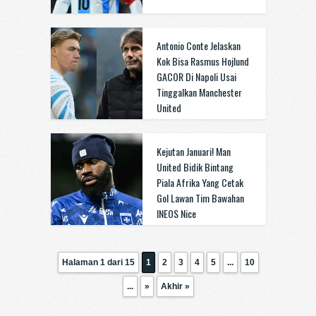
Antonio Conte Jelaskan
Kok Bisa Rasmus Hojlund
GACOR Di Napoli Usai
Tinggalkan Manchester
United
Kejutan Januari! Man
United Bidik Bintang
Piala Afrika Yang Cetak
Gol Lawan Tim Bawahan
INEOS Nice
Halaman 1 dari 15
1
2
3
4
5
...
10
...
»
Akhir »