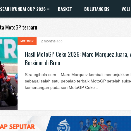
SEAN HYUNDAI CUP 2026
BASKET
BULUTANGKIS
VOLI
rita MotoGP terbaru
2 months
ago
MOTOGP
Hasil MotoGP Ceko 2026: Marc Marquez Juara, 
Bersinar di Brno
Strategibola.com – Marc Marquez kembali menunjukkan 
sebagai salah satu pebalap terbaik MotoGP setelah suks
kemenangan pada seri MotoGP Ceko ..