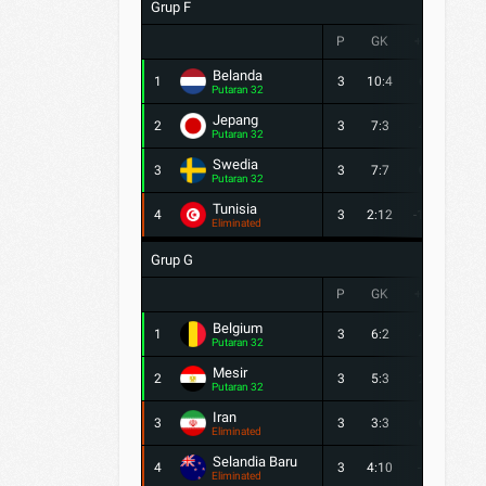
Grup F
P
GK
+/-
PTS
Belanda
1
3
10:4
6
7
Putaran 32
Jepang
2
3
7:3
4
5
Putaran 32
Swedia
3
3
7:7
0
4
Putaran 32
Tunisia
4
3
2:12
-10
0
Eliminated
Grup G
P
GK
+/-
PTS
Belgium
1
3
6:2
4
5
Putaran 32
Mesir
2
3
5:3
2
5
Putaran 32
Iran
3
3
3:3
0
3
Eliminated
Selandia Baru
4
3
4:10
-6
1
Eliminated