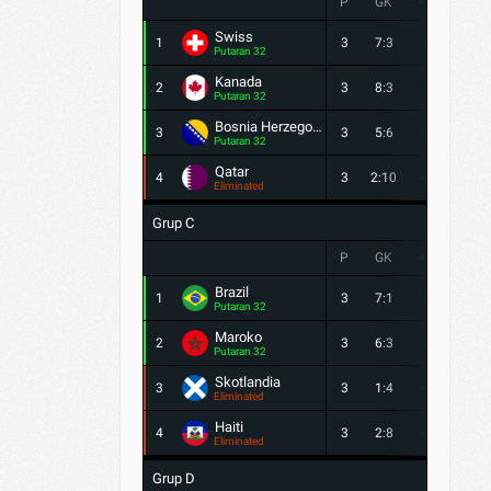
P
GK
+/-
PTS
Swiss
1
3
7:3
4
7
Putaran 32
Kanada
2
3
8:3
5
4
Putaran 32
Bosnia Herzegovina
3
3
5:6
-1
4
Putaran 32
Qatar
4
3
2:10
-8
1
Eliminated
Grup C
P
GK
+/-
PTS
Brazil
1
3
7:1
6
7
Putaran 32
Maroko
2
3
6:3
3
7
Putaran 32
Skotlandia
3
3
1:4
-3
3
Eliminated
Haiti
4
3
2:8
-6
0
Eliminated
Grup D