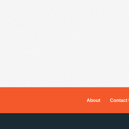
About
Contact