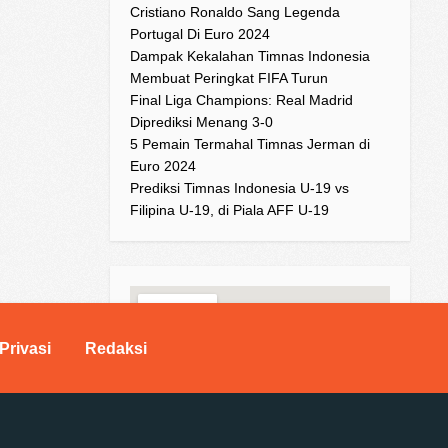
Cristiano Ronaldo Sang Legenda
Portugal Di Euro 2024
Dampak Kekalahan Timnas Indonesia
Membuat Peringkat FIFA Turun
Final Liga Champions: Real Madrid
Diprediksi Menang 3-0
5 Pemain Termahal Timnas Jerman di
Euro 2024
Prediksi Timnas Indonesia U-19 vs
Filipina U-19, di Piala AFF U-19
Privasi
Redaksi