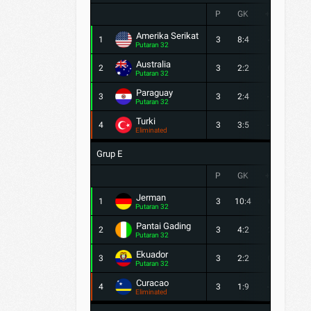
P
GK
+/-
PTS
Amerika Serikat
1
3
8:4
4
6
Putaran 32
Australia
2
3
2:2
0
4
Putaran 32
Paraguay
3
3
2:4
-2
4
Putaran 32
Turki
4
3
3:5
-2
3
Eliminated
Grup E
P
GK
+/-
PTS
Jerman
1
3
10:4
6
6
Putaran 32
Pantai Gading
2
3
4:2
2
6
Putaran 32
Ekuador
3
3
2:2
0
4
Putaran 32
Curacao
4
3
1:9
-8
1
Eliminated