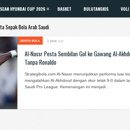
SEAN HYUNDAI CUP 2026
BASKET
BULUTANGKIS
VOLI
rita Sepak Bola Arab Saudi
1 year
ago
BERITA BOLA
Al-Nassr Pesta Sembilan Gol ke Gawang Al-Akhd
Tanpa Ronaldo
Strategibola.com Al-Nassr menunjukkan performa luar bi
mengalahkan Al-Akhdoud dengan skor telak 9-0 dalam la
Saudi Pro League. Kemenangan ini menjadi ..