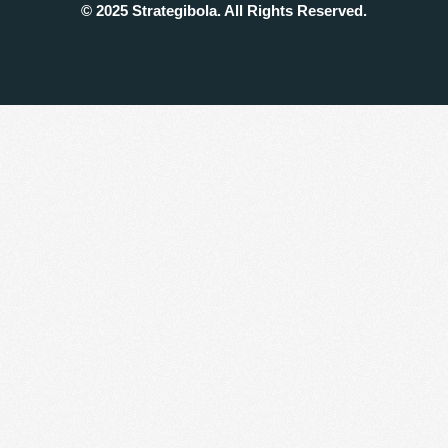
© 2025 Strategibola. All Rights Reserved.