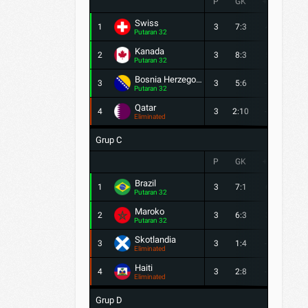
P
GK
+/-
PTS
Swiss
1
3
7:3
4
7
Putaran 32
Kanada
2
3
8:3
5
4
Putaran 32
Bosnia Herzegovina
3
3
5:6
-1
4
Putaran 32
Qatar
4
3
2:10
-8
1
Eliminated
Grup C
P
GK
+/-
PTS
Brazil
1
3
7:1
6
7
Putaran 32
Maroko
2
3
6:3
3
7
Putaran 32
Skotlandia
3
3
1:4
-3
3
Eliminated
Haiti
4
3
2:8
-6
0
Eliminated
Grup D