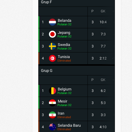
Grup F
P
GK
+/-
PTS
Belanda
1
3
10:4
6
7
Putaran 32
Jepang
2
3
7:3
4
5
Putaran 32
Swedia
3
3
7:7
0
4
Putaran 32
Tunisia
4
3
2:12
-10
0
Eliminated
Grup G
P
GK
+/-
PTS
Belgium
1
3
6:2
4
5
Putaran 32
Mesir
2
3
5:3
2
5
Putaran 32
Iran
3
3
3:3
0
3
Eliminated
Selandia Baru
4
3
4:10
-6
1
Eliminated