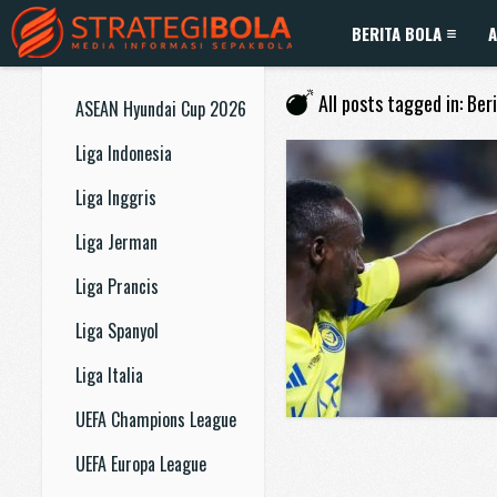
BERITA BOLA
A
All posts tagged in: Be
ASEAN Hyundai Cup 2026
Liga Indonesia
Liga Inggris
Liga Jerman
Liga Prancis
Liga Spanyol
Liga Italia
UEFA Champions League
UEFA Europa League