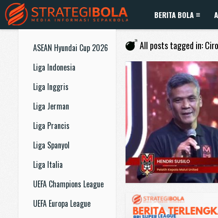
BERITA BOLA
A
All posts tagged in: Cir
ASEAN Hyundai Cup 2026
Liga Indonesia
Liga Inggris
Liga Jerman
Liga Prancis
Liga Spanyol
Liga Italia
UEFA Champions League
UEFA Europa League