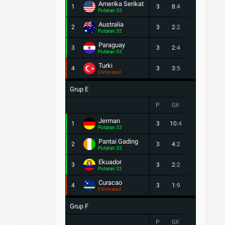
Amerika Serikat
1
3
8:4
4
6
Putaran 32
Australia
2
3
2:2
0
4
Putaran 32
Paraguay
3
3
2:4
-2
4
Putaran 32
Turki
4
3
3:5
-2
3
Eliminated
Grup E
P
GK
+/-
PTS
Jerman
1
3
10:4
6
6
Putaran 32
Pantai Gading
2
3
4:2
2
6
Putaran 32
Ekuador
3
3
2:2
0
4
Putaran 32
Curacao
4
3
1:9
-8
1
Eliminated
Grup F
P
GK
+/-
PTS