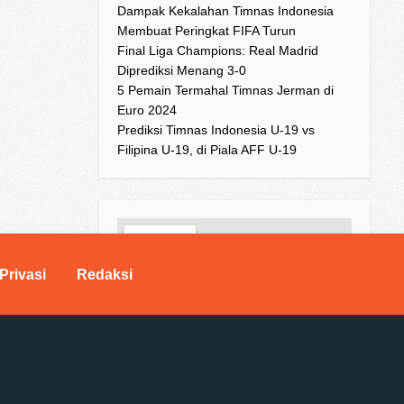
Dampak Kekalahan Timnas Indonesia
Membuat Peringkat FIFA Turun
Final Liga Champions: Real Madrid
Diprediksi Menang 3-0
5 Pemain Termahal Timnas Jerman di
Euro 2024
Prediksi Timnas Indonesia U-19 vs
Filipina U-19, di Piala AFF U-19
Privasi
Redaksi