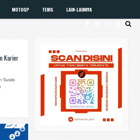
MOTOGP
TENIS
LAIN-LAINNYA
n Karier
i Susilo
e