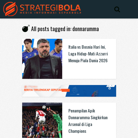
All posts tagged in: donnarumma
Italia vs Bosnia Hari Ini,
Laga Hidup-Mati Azzurri
Menuju Piala Dunia 2026
Penampilan Apik
Donnarumma Singkirkan
Arsenal di Liga
Champions