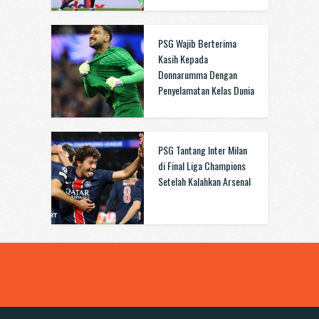
PSG Wajib Berterima
Kasih Kepada
Donnarumma Dengan
Penyelamatan Kelas Dunia
PSG Tantang Inter Milan
di Final Liga Champions
Setelah Kalahkan Arsenal