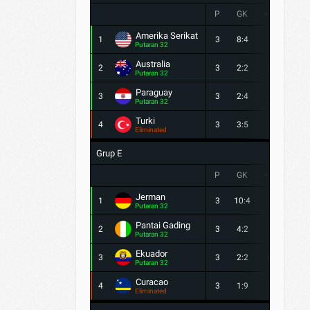
P
GK
+/-
PTS
Amerika Serikat
1
3
8:4
4
6
Putaran 32
Australia
2
3
2:2
0
4
Putaran 32
Paraguay
3
3
2:4
-2
4
Putaran 32
Turki
4
3
3:5
-2
3
Eliminated
Grup E
P
GK
+/-
PTS
Jerman
1
3
10:4
6
6
Putaran 32
Pantai Gading
2
3
4:2
2
6
Putaran 32
Ekuador
3
3
2:2
0
4
Putaran 32
Curacao
4
3
1:9
-8
1
Eliminated