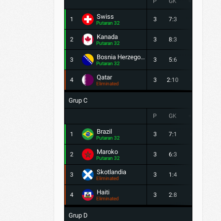
P
GK
+/-
PTS
Swiss
1
3
7:3
4
7
Putaran 32
Kanada
2
3
8:3
5
4
Putaran 32
Bosnia Herzegovina
3
3
5:6
-1
4
Putaran 32
Qatar
4
3
2:10
-8
1
Eliminated
Grup C
P
GK
+/-
PTS
Brazil
1
3
7:1
6
7
Putaran 32
Maroko
2
3
6:3
3
7
Putaran 32
Skotlandia
3
3
1:4
-3
3
Eliminated
Haiti
4
3
2:8
-6
0
Eliminated
Grup D