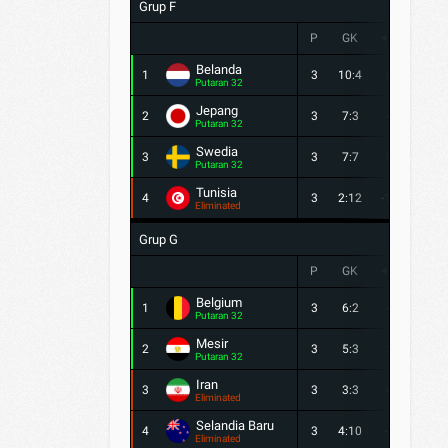
Grup F
P
GK
+/-
PTS
Belanda
1
3
10:4
6
7
Putaran 32
Jepang
2
3
7:3
4
5
Putaran 32
Swedia
3
3
7:7
0
4
Putaran 32
Tunisia
4
3
2:12
-10
0
Eliminated
Grup G
P
GK
+/-
PTS
Belgium
1
3
6:2
4
5
Putaran 32
Mesir
2
3
5:3
2
5
Putaran 32
Iran
3
3
3:3
0
3
Eliminated
Selandia Baru
4
3
4:10
-6
1
Eliminated