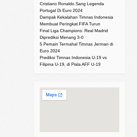
Cristiano Ronaldo Sang Legenda
Portugal Di Euro 2024
Dampak Kekalahan Timnas Indonesia
Membuat Peringkat FIFA Turun
Final Liga Champions: Real Madrid
Diprediksi Menang 3-0
5 Pemain Termahal Timnas Jerman di
Euro 2024
Prediksi Timnas Indonesia U-19 vs
Filipina U-19, di Piala AFF U-19