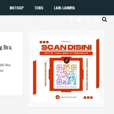
MOTOGP
TENIS
LAIN-LAINNYA
g Bira,
tik Nol
fer