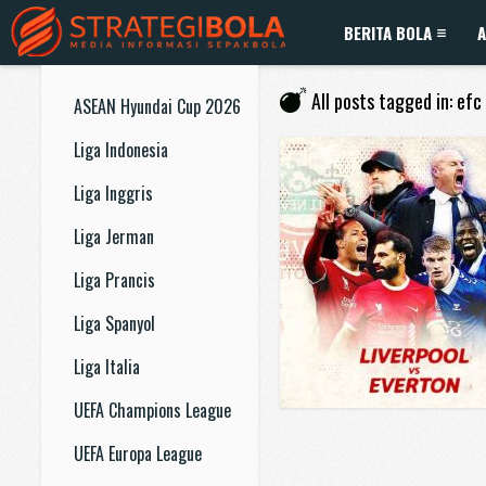
BERITA BOLA
A
All posts tagged in: efc
ASEAN Hyundai Cup 2026
Liga Indonesia
Liga Inggris
Liga Jerman
Liga Prancis
Liga Spanyol
Liga Italia
UEFA Champions League
UEFA Europa League