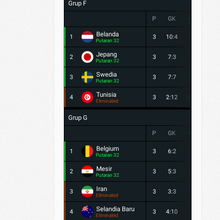
Grup F
P
GK
+/-
PTS
Belanda
1
3
10:4
6
7
Putaran 32
Jepang
2
3
7:3
4
5
Putaran 32
Swedia
3
3
7:7
0
4
Putaran 32
Tunisia
4
3
2:12
-10
0
Eliminated
Grup G
P
GK
+/-
PTS
Belgium
1
3
6:2
4
5
Putaran 32
Mesir
2
3
5:3
2
5
Putaran 32
Iran
3
3
3:3
0
3
Eliminated
Selandia Baru
4
3
4:10
-6
1
Eliminated