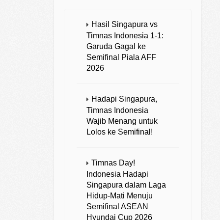
Hasil Singapura vs
Timnas Indonesia 1-1:
Garuda Gagal ke
Semifinal Piala AFF
2026
Hadapi Singapura,
Timnas Indonesia
Wajib Menang untuk
Lolos ke Semifinal!
Timnas Day!
Indonesia Hadapi
Singapura dalam Laga
Hidup-Mati Menuju
Semifinal ASEAN
Hyundai Cup 2026