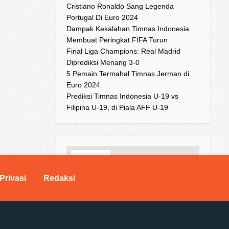
Cristiano Ronaldo Sang Legenda
Portugal Di Euro 2024
Dampak Kekalahan Timnas Indonesia
Membuat Peringkat FIFA Turun
Final Liga Champions: Real Madrid
Diprediksi Menang 3-0
5 Pemain Termahal Timnas Jerman di
Euro 2024
Prediksi Timnas Indonesia U-19 vs
Filipina U-19, di Piala AFF U-19
Privasi
Redaksi