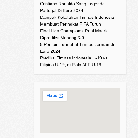
Cristiano Ronaldo Sang Legenda
Portugal Di Euro 2024
Dampak Kekalahan Timnas Indonesia
Membuat Peringkat FIFA Turun
Final Liga Champions: Real Madrid
Diprediksi Menang 3-0
5 Pemain Termahal Timnas Jerman di
Euro 2024
Prediksi Timnas Indonesia U-19 vs
Filipina U-19, di Piala AFF U-19