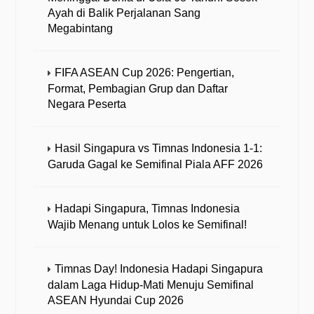
Ayah di Balik Perjalanan Sang
Megabintang
FIFA ASEAN Cup 2026: Pengertian,
Format, Pembagian Grup dan Daftar
Negara Peserta
Hasil Singapura vs Timnas Indonesia 1-1:
Garuda Gagal ke Semifinal Piala AFF 2026
Hadapi Singapura, Timnas Indonesia
Wajib Menang untuk Lolos ke Semifinal!
Timnas Day! Indonesia Hadapi Singapura
dalam Laga Hidup-Mati Menuju Semifinal
ASEAN Hyundai Cup 2026