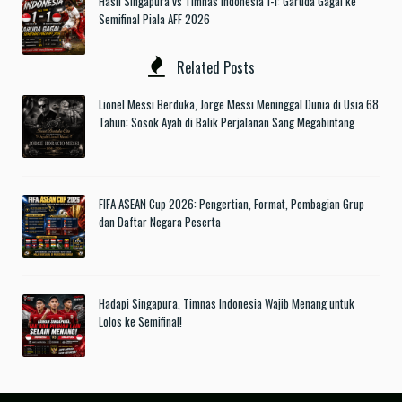
Hasil Singapura vs Timnas Indonesia 1-1: Garuda Gagal ke
Semifinal Piala AFF 2026
Related Posts
Lionel Messi Berduka, Jorge Messi Meninggal Dunia di Usia 68
Tahun: Sosok Ayah di Balik Perjalanan Sang Megabintang
FIFA ASEAN Cup 2026: Pengertian, Format, Pembagian Grup
dan Daftar Negara Peserta
Hadapi Singapura, Timnas Indonesia Wajib Menang untuk
Lolos ke Semifinal!