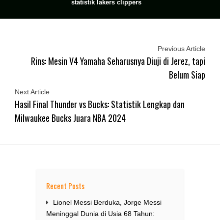
statistik lakers clippers
Previous Article
Rins: Mesin V4 Yamaha Seharusnya Diuji di Jerez, tapi
Belum Siap
Next Article
Hasil Final Thunder vs Bucks: Statistik Lengkap dan
Milwaukee Bucks Juara NBA 2024
Recent Posts
Lionel Messi Berduka, Jorge Messi
Meninggal Dunia di Usia 68 Tahun: