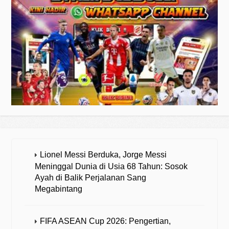
Lionel Messi Berduka, Jorge Messi
Meninggal Dunia di Usia 68 Tahun: Sosok
Ayah di Balik Perjalanan Sang
Megabintang
FIFA ASEAN Cup 2026: Pengertian,