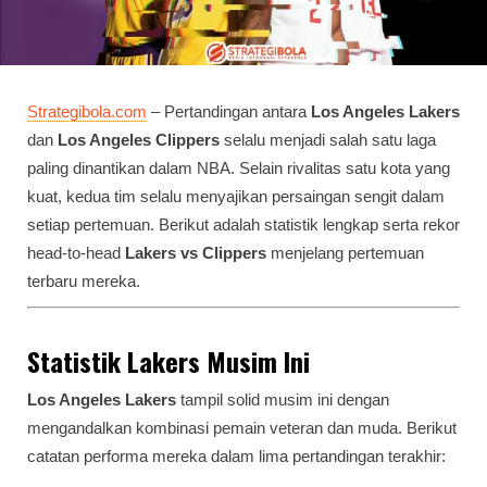
Strategibola.com
– Pertandingan antara
Los Angeles Lakers
dan
Los Angeles Clippers
selalu menjadi salah satu laga
paling dinantikan dalam NBA. Selain rivalitas satu kota yang
kuat, kedua tim selalu menyajikan persaingan sengit dalam
setiap pertemuan. Berikut adalah statistik lengkap serta rekor
head-to-head
Lakers vs Clippers
menjelang pertemuan
terbaru mereka.
Statistik Lakers Musim Ini
Los Angeles Lakers
tampil solid musim ini dengan
mengandalkan kombinasi pemain veteran dan muda. Berikut
catatan performa mereka dalam lima pertandingan terakhir: