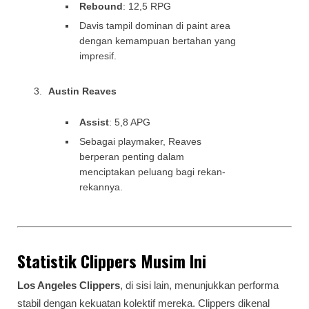
Rebound
: 12,5 RPG
Davis tampil dominan di paint area
dengan kemampuan bertahan yang
impresif.
Austin Reaves
Assist
: 5,8 APG
Sebagai playmaker, Reaves
berperan penting dalam
menciptakan peluang bagi rekan-
rekannya.
Statistik Clippers Musim Ini
Los Angeles Clippers
, di sisi lain, menunjukkan performa
stabil dengan kekuatan kolektif mereka. Clippers dikenal