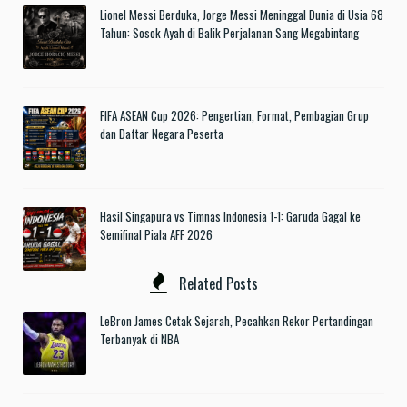
Lionel Messi Berduka, Jorge Messi Meninggal Dunia di Usia 68
Tahun: Sosok Ayah di Balik Perjalanan Sang Megabintang
FIFA ASEAN Cup 2026: Pengertian, Format, Pembagian Grup
dan Daftar Negara Peserta
Hasil Singapura vs Timnas Indonesia 1-1: Garuda Gagal ke
Semifinal Piala AFF 2026
Related Posts
LeBron James Cetak Sejarah, Pecahkan Rekor Pertandingan
Terbanyak di NBA