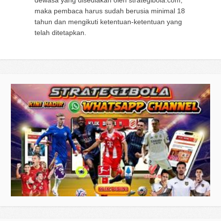
dewasa yang disediakan oleh strategibola.com,
maka pembaca harus sudah berusia minimal 18
tahun dan mengikuti ketentuan-ketentuan yang
telah ditetapkan.