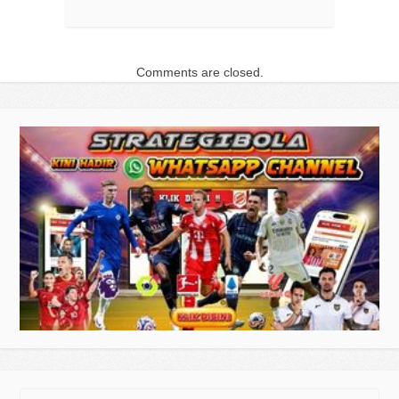
Comments are closed.