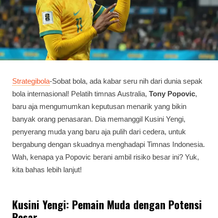
Strategibola
-Sobat bola, ada kabar seru nih dari dunia sepak
bola internasional! Pelatih timnas Australia,
Tony Popovic
,
baru aja mengumumkan keputusan menarik yang bikin
banyak orang penasaran. Dia memanggil Kusini Yengi,
penyerang muda yang baru aja pulih dari cedera, untuk
bergabung dengan skuadnya menghadapi Timnas Indonesia.
Wah, kenapa ya Popovic berani ambil risiko besar ini? Yuk,
kita bahas lebih lanjut!
Kusini Yengi: Pemain Muda dengan Potensi
Besar