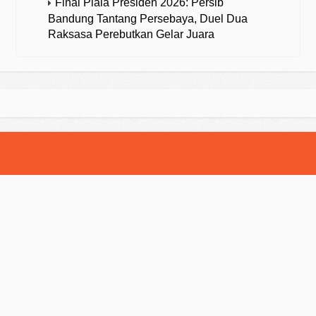
Final Piala Presiden 2026: Persib
Bandung Tantang Persebaya, Duel Dua
Raksasa Perebutkan Gelar Juara
© 2025 Strategibola. All Rights Reserved.