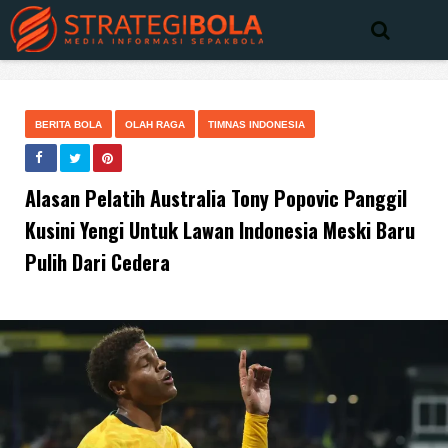
BERITA BOLA
OLAH RAGA
TIMNAS INDONESIA
Alasan Pelatih Australia Tony Popovic Panggil
Kusini Yengi Untuk Lawan Indonesia Meski Baru
Pulih Dari Cedera