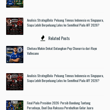
Analisis StrategiBola: Peluang Timnas Indonesia vs Singapura,
Siapa Lebih Berpeluang Lolos ke Semifinal Piala AFF 2026?
Related Posts
Chelsea Makin Dekat Datangkan Pep Chavarria dari Rayo
Vallecano
Analisis StrategiBola: Peluang Timnas Indonesia vs Singapura,
Siapa Lebih Berpeluang Lolos ke Semifinal Piala AFF 2026?
Final Piala Presiden 2026: Persib Bandung Tantang
Persebaya, Duel Dua Raksasa Perebutkan Gelar Juara