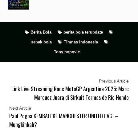
Berita Bola
berita bola terupdate
sepak bola
Timnas Indonesia
Tony popovic
Previous Article
Link Live Streaming Race MotoGP Argentina 2025: Marc
Marquez Juara di Sirkuit Termas de Rio Hondo
Next Article
Paul Pogba KEMBALI KE MANCHESTER UNITED LAGI –
Mungkinkah?