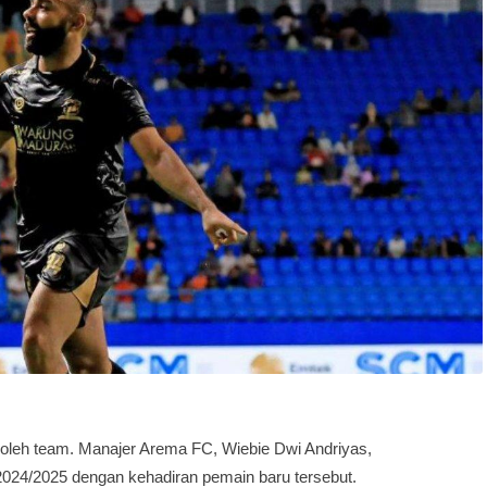
oleh team. Manajer Arema FC, Wiebie Dwi Andriyas,
24/2025 dengan kehadiran pemain baru tersebut.