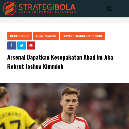
BERITA BOLA
LIGA INGGRIS
RUMOR TRANSFER PEMAIN
Arsenal Dapatkan Kesepakatan Abad Ini Jika
Rekrut Joshua Kimmich