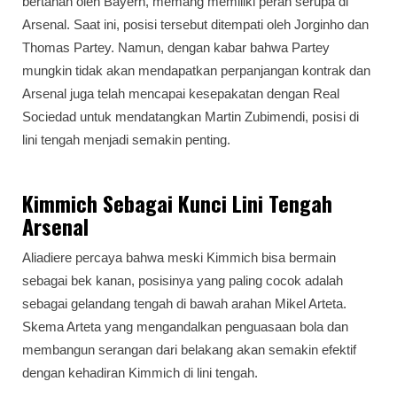
bertahan oleh Bayern, memang memiliki peran serupa di
Arsenal. Saat ini, posisi tersebut ditempati oleh Jorginho dan
Thomas Partey. Namun, dengan kabar bahwa Partey
mungkin tidak akan mendapatkan perpanjangan kontrak dan
Arsenal juga telah mencapai kesepakatan dengan Real
Sociedad untuk mendatangkan Martin Zubimendi, posisi di
lini tengah menjadi semakin penting.
Kimmich Sebagai Kunci Lini Tengah
Arsenal
Aliadiere percaya bahwa meski Kimmich bisa bermain
sebagai bek kanan, posisinya yang paling cocok adalah
sebagai gelandang tengah di bawah arahan Mikel Arteta.
Skema Arteta yang mengandalkan penguasaan bola dan
membangun serangan dari belakang akan semakin efektif
dengan kehadiran Kimmich di lini tengah.