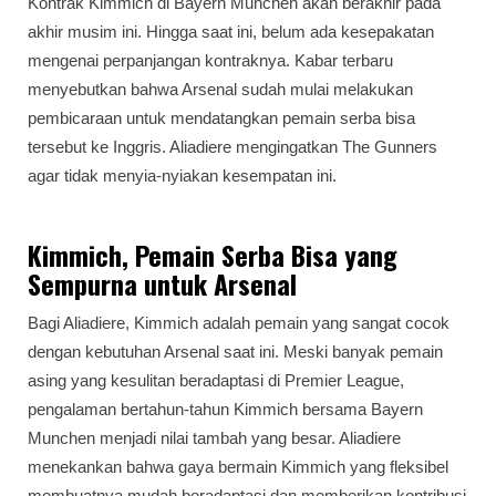
Kontrak Kimmich di Bayern Munchen akan berakhir pada
akhir musim ini. Hingga saat ini, belum ada kesepakatan
mengenai perpanjangan kontraknya. Kabar terbaru
menyebutkan bahwa Arsenal sudah mulai melakukan
pembicaraan untuk mendatangkan pemain serba bisa
tersebut ke Inggris. Aliadiere mengingatkan The Gunners
agar tidak menyia-nyiakan kesempatan ini.
Kimmich, Pemain Serba Bisa yang
Sempurna untuk Arsenal
Bagi Aliadiere, Kimmich adalah pemain yang sangat cocok
dengan kebutuhan Arsenal saat ini. Meski banyak pemain
asing yang kesulitan beradaptasi di Premier League,
pengalaman bertahun-tahun Kimmich bersama Bayern
Munchen menjadi nilai tambah yang besar. Aliadiere
menekankan bahwa gaya bermain Kimmich yang fleksibel
membuatnya mudah beradaptasi dan memberikan kontribusi