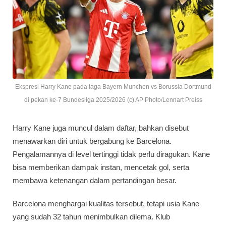
Ekspresi Harry Kane pada laga Bayern Munchen vs Borussia Dortmund
di pekan ke-7 Bundesliga 2025/2026 (c) AP Photo/Lennart Preiss
Harry Kane juga muncul dalam daftar, bahkan disebut
menawarkan diri untuk bergabung ke Barcelona.
Pengalamannya di level tertinggi tidak perlu diragukan. Kane
bisa memberikan dampak instan, mencetak gol, serta
membawa ketenangan dalam pertandingan besar.
Barcelona menghargai kualitas tersebut, tetapi usia Kane
yang sudah 32 tahun menimbulkan dilema. Klub