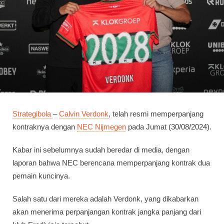
Strategibola
–
Calvin Verdonk
, telah resmi memperpanjang
kontraknya dengan
NEC Nijmegen
pada Jumat (30/08/2024).
Kabar ini sebelumnya sudah beredar di media, dengan
laporan bahwa NEC berencana memperpanjang kontrak dua
pemain kuncinya.
Salah satu dari mereka adalah Verdonk, yang dikabarkan
akan menerima perpanjangan kontrak jangka panjang dari