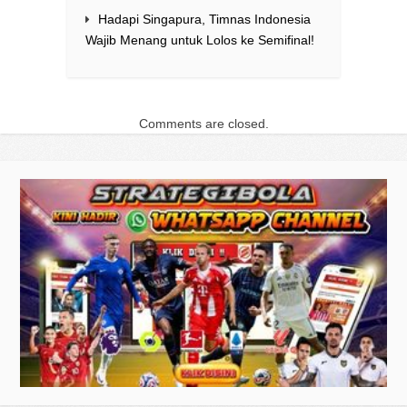
Hadapi Singapura, Timnas Indonesia
Wajib Menang untuk Lolos ke Semifinal!
Comments are closed.