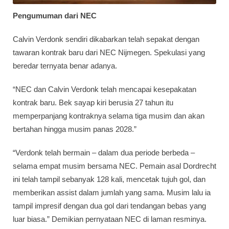
Pengumuman dari NEC
Calvin Verdonk sendiri dikabarkan telah sepakat dengan
tawaran kontrak baru dari NEC Nijmegen. Spekulasi yang
beredar ternyata benar adanya.
“NEC dan Calvin Verdonk telah mencapai kesepakatan
kontrak baru. Bek sayap kiri berusia 27 tahun itu
memperpanjang kontraknya selama tiga musim dan akan
bertahan hingga musim panas 2028.”
“Verdonk telah bermain – dalam dua periode berbeda –
selama empat musim bersama NEC. Pemain asal Dordrecht
ini telah tampil sebanyak 128 kali, mencetak tujuh gol, dan
memberikan assist dalam jumlah yang sama. Musim lalu ia
tampil impresif dengan dua gol dari tendangan bebas yang
luar biasa.” Demikian pernyataan NEC di laman resminya.