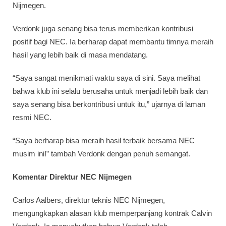
Nijmegen.
Verdonk juga senang bisa terus memberikan kontribusi
positif bagi NEC. Ia berharap dapat membantu timnya meraih
hasil yang lebih baik di masa mendatang.
“Saya sangat menikmati waktu saya di sini. Saya melihat
bahwa klub ini selalu berusaha untuk menjadi lebih baik dan
saya senang bisa berkontribusi untuk itu,” ujarnya di laman
resmi NEC.
“Saya berharap bisa meraih hasil terbaik bersama NEC
musim ini!” tambah Verdonk dengan penuh semangat.
Komentar Direktur NEC Nijmegen
Carlos Aalbers, direktur teknis NEC Nijmegen,
mengungkapkan alasan klub memperpanjang kontrak Calvin