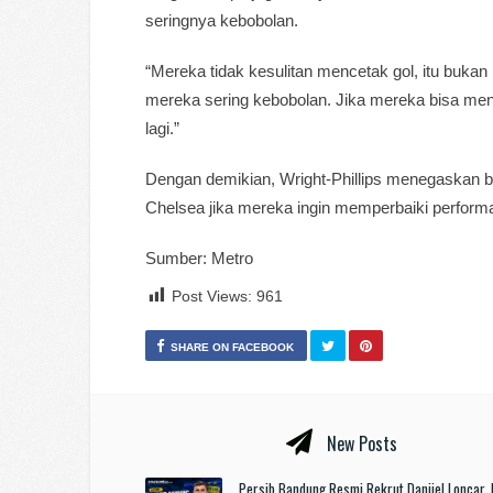
seringnya kebobolan.
“Mereka tidak kesulitan mencetak gol, itu bukan
mereka sering kebobolan. Jika mereka bisa meng
lagi.”
Dengan demikian, Wright-Phillips menegaskan 
Chelsea jika mereka ingin memperbaiki performa
Sumber: Metro
Post Views:
961
SHARE ON FACEBOOK
New Posts
Persib Bandung Resmi Rekrut Danijel Loncar,