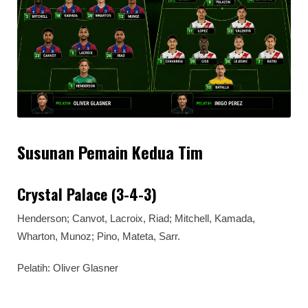
Susunan Pemain Kedua Tim
Crystal Palace (3-4-3)
Henderson; Canvot, Lacroix, Riad; Mitchell, Kamada,
Wharton, Munoz; Pino, Mateta, Sarr.
Pelatih: Oliver Glasner