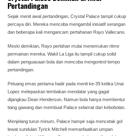
Pertandingan
Sejak menit awal pertandingan, Crystal Palace tampil cukup
percaya diri. Mereka mencoba mengambil inisiatif serangan
dan beberapa kali mengancam pertahanan Rayo Vallecano.
Meski demikian, Rayo perlahan mulai menemukan ritme
permainan mereka. Wakil La Liga itu tampil cukup solid
dalam penguasaan bola dan mencoba mengontrol tempo
pertandingan.
Peluang emas pertama hadir pada menit ke-39 ketika Unai
Lopez melepaskan tembakan mendatar yang gagal
dijangkau Dean Henderson. Namun bola hanya membentur
tiang gawang dan membuat Palace selamat dari kebobolan.
Menjelang turun minum, Palace hampir saja mencetak gol
lewat sundulan Tyrick Mitchell memanfaatkan umpan