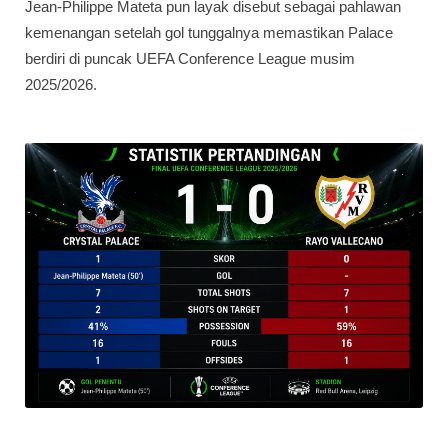
Jean-Philippe Mateta pun layak disebut sebagai pahlawan
kemenangan setelah gol tunggalnya memastikan Palace
berdiri di puncak UEFA Conference League musim
2025/2026.