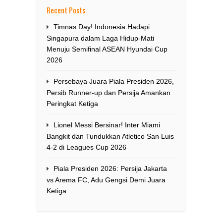
Recent Posts
Timnas Day! Indonesia Hadapi
Singapura dalam Laga Hidup-Mati
Menuju Semifinal ASEAN Hyundai Cup
2026
Persebaya Juara Piala Presiden 2026,
Persib Runner-up dan Persija Amankan
Peringkat Ketiga
Lionel Messi Bersinar! Inter Miami
Bangkit dan Tundukkan Atletico San Luis
4-2 di Leagues Cup 2026
Piala Presiden 2026: Persija Jakarta
vs Arema FC, Adu Gengsi Demi Juara
Ketiga