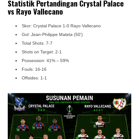
Statistik Pertandingan Crystal Palace
vs Rayo Vallecano
Skor: Crystal Palace 1-0 Rayo Vallecano
Gol: Jean-Philippe Mateta (50’)
Total Shots: 7-7
Shots on Target: 2-1
Possession: 41% – 59%
Fouls: 16-16
Offsides: 1-1