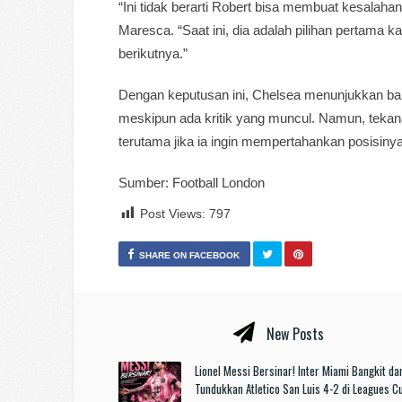
“Ini tidak berarti Robert bisa membuat kesalaha
Maresca. “Saat ini, dia adalah pilihan pertama k
berikutnya.”
Dengan keputusan ini, Chelsea menunjukkan 
meskipun ada kritik yang muncul. Namun, tekan
terutama jika ia ingin mempertahankan posisiny
Sumber: Football London
Post Views:
797
SHARE ON FACEBOOK
New Posts
Lionel Messi Bersinar! Inter Miami Bangkit da
Tundukkan Atletico San Luis 4-2 di Leagues 