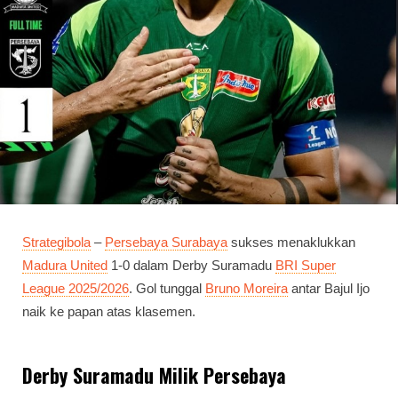
Strategibola
–
Persebaya Surabaya
sukses menaklukkan
Madura United
1-0 dalam Derby Suramadu
BRI Super
League 2025/2026
. Gol tunggal
Bruno Moreira
antar Bajul Ijo
naik ke papan atas klasemen.
Derby Suramadu Milik Persebaya