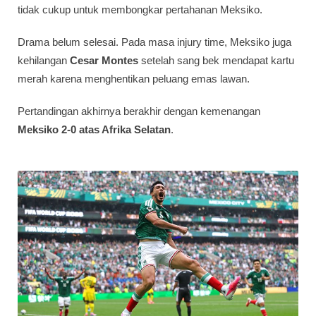
tidak cukup untuk membongkar pertahanan Meksiko.
Drama belum selesai. Pada masa injury time, Meksiko juga
kehilangan
Cesar Montes
setelah sang bek mendapat kartu
merah karena menghentikan peluang emas lawan.
Pertandingan akhirnya berakhir dengan kemenangan
Meksiko 2-0 atas Afrika Selatan
.