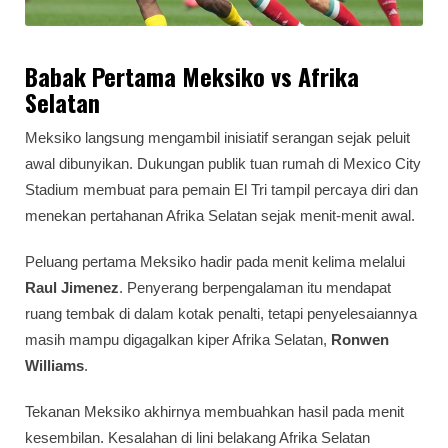
Babak Pertama Meksiko vs Afrika
Selatan
Meksiko langsung mengambil inisiatif serangan sejak peluit
awal dibunyikan. Dukungan publik tuan rumah di Mexico City
Stadium membuat para pemain El Tri tampil percaya diri dan
menekan pertahanan Afrika Selatan sejak menit-menit awal.
Peluang pertama Meksiko hadir pada menit kelima melalui
Raul Jimenez
. Penyerang berpengalaman itu mendapat
ruang tembak di dalam kotak penalti, tetapi penyelesaiannya
masih mampu digagalkan kiper Afrika Selatan,
Ronwen
Williams
.
Tekanan Meksiko akhirnya membuahkan hasil pada menit
kesembilan. Kesalahan di lini belakang Afrika Selatan