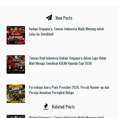
New Posts
Hadapi Singapura, Timnas Indonesia Wajib Menang untuk
Lolos ke Semifinal!
Timnas Day! Indonesia Hadapi Singapura dalam Laga Hidup-
Mati Menuju Semifinal ASEAN Hyundai Cup 2026
Persebaya Juara Piala Presiden 2026, Persib Runner-up dan
Persija Amankan Peringkat Ketiga
Related Posts
Hadapi Singapura, Timnas Indonesia Wajib Menang untuk