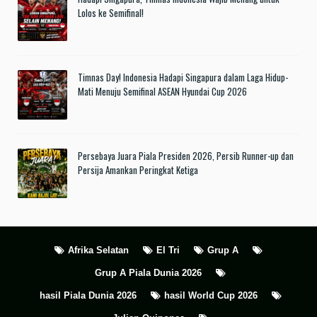
Lolos ke Semifinal!
Timnas Day! Indonesia Hadapi Singapura dalam Laga Hidup-
Mati Menuju Semifinal ASEAN Hyundai Cup 2026
Persebaya Juara Piala Presiden 2026, Persib Runner-up dan
Persija Amankan Peringkat Ketiga
Afrika Selatan
El Tri
Grup A
Grup A Piala Dunia 2026
hasil Piala Dunia 2026
hasil World Cup 2026