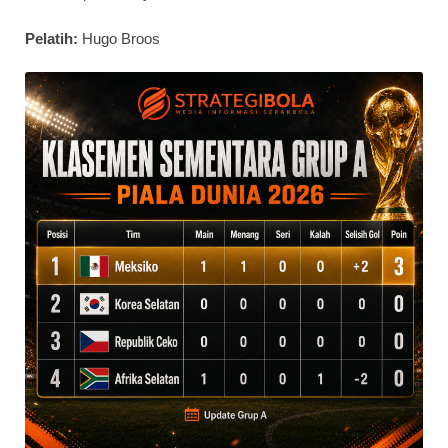
Pelatih:
Hugo Broos