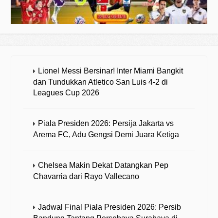
Lionel Messi Bersinar! Inter Miami Bangkit
dan Tundukkan Atletico San Luis 4-2 di
Leagues Cup 2026
Piala Presiden 2026: Persija Jakarta vs
Arema FC, Adu Gengsi Demi Juara Ketiga
Chelsea Makin Dekat Datangkan Pep
Chavarria dari Rayo Vallecano
Jadwal Final Piala Presiden 2026: Persib