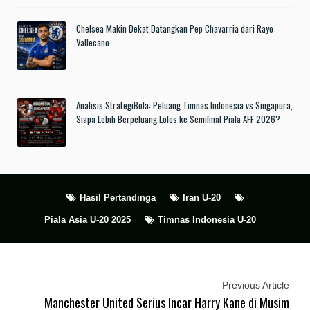
Chelsea Makin Dekat Datangkan Pep Chavarria dari Rayo
Vallecano
Analisis StrategiBola: Peluang Timnas Indonesia vs Singapura,
Siapa Lebih Berpeluang Lolos ke Semifinal Piala AFF 2026?
Hasil Pertandinga
Iran U-20
Piala Asia U-20 2025
Timnas Indonesia U-20
Previous Article
Manchester United Serius Incar Harry Kane di Musim