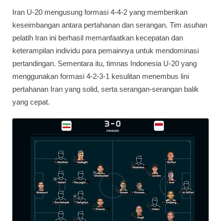
Iran U-20 mengusung formasi 4-4-2 yang memberikan
keseimbangan antara pertahanan dan serangan. Tim asuhan
pelatih Iran ini berhasil memanfaatkan kecepatan dan
keterampilan individu para pemainnya untuk mendominasi
pertandingan. Sementara itu, timnas Indonesia U-20 yang
menggunakan formasi 4-2-3-1 kesulitan menembus lini
pertahanan Iran yang solid, serta serangan-serangan balik
yang cepat.