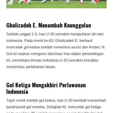
Gholizadeh E. Menambah Keunggulan
Setelah unggul 1-0, Iran U-20 semakin menjauhkan diri dari
Indonesia. Pada menit ke-63, Gholizadeh E. berhasil
mencetak gol kedua setelah menerima assist dari Andarz N.
Gol ini seakan mengunci dominasi Iran dalam pertandingan
ini, sementara timnas Indonesia U-20 semakin kesulitan
menembus pertahanan lawan.
Gol Ketiga Mengakhiri Perlawanan
Indonesia
Tujuh menit setelah gol kedua, Iran U-20 kembali menambah
pundi-pundi gol mereka. Dehghan M. mencetak gol ketiga