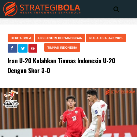
BERITA BOLA
HIGLHIGHTS PERTANDINGAN
PIALA ASIA U-20 2025
TIMNAS INDONESIA
Iran U-20 Kalahkan Timnas Indonesia U-20
Dengan Skor 3-0