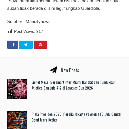
“Saya memiliki kontrak, tetapi bisa saja dalam sebulan saya
sudah tidak berada di sini lagi,” ungkap Guardiola.
Sumber : Mancitynews
Post Views:
917
New Posts
Lionel Messi Bersinar! Inter Miami Bangkit dan Tundukkan
Atletico San Luis 4-2 di Leagues Cup 2026
Piala Presiden 2026: Persija Jakarta vs Arema FC, Adu Gengsi
Demi Juara Ketiga