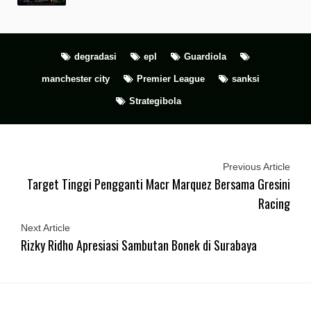
degradasi
epl
Guardiola
manchester city
Premier League
sanksi
Strategibola
Previous Article
Target Tinggi Pengganti Macr Marquez Bersama Gresini
Racing
Next Article
Rizky Ridho Apresiasi Sambutan Bonek di Surabaya