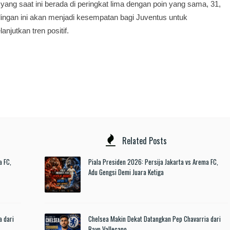
ang saat ini berada di peringkat lima dengan poin yang sama, 31,
ndingan ini akan menjadi kesempatan bagi Juventus untuk
jutkan tren positif.
Related Posts
a FC,
Piala Presiden 2026: Persija Jakarta vs Arema FC,
Adu Gengsi Demi Juara Ketiga
a dari
Chelsea Makin Dekat Datangkan Pep Chavarria dari
Rayo Vallecano