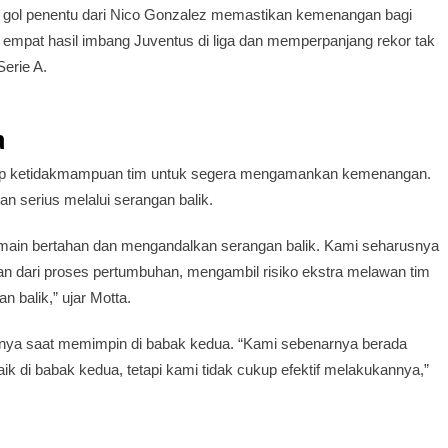
ol penentu dari Nico Gonzalez memastikan kemenangan bagi
 empat hasil imbang Juventus di liga dan memperpanjang rekor tak
erie A.
a
p ketidakmampuan tim untuk segera mengamankan kemenangan.
serius melalui serangan balik.
rmain bertahan dan mengandalkan serangan balik. Kami seharusnya
an dari proses pertumbuhan, mengambil risiko ekstra melawan tim
 balik,” ujar Motta.
timnya saat memimpin di babak kedua. “Kami sebenarnya berada
ik di babak kedua, tetapi kami tidak cukup efektif melakukannya,”