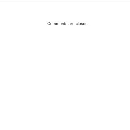
Comments are closed.