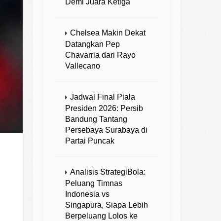
Demi Juara Ketiga
Chelsea Makin Dekat
Datangkan Pep
Chavarria dari Rayo
Vallecano
Jadwal Final Piala
Presiden 2026: Persib
Bandung Tantang
Persebaya Surabaya di
Partai Puncak
Analisis StrategiBola:
Peluang Timnas
Indonesia vs
Singapura, Siapa Lebih
Berpeluang Lolos ke