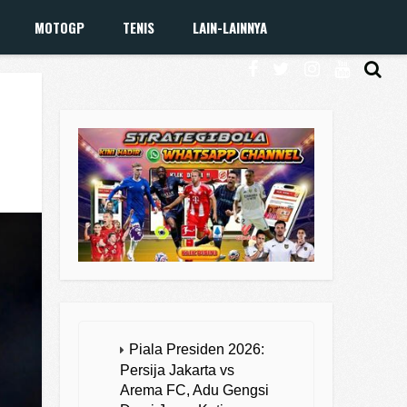
MOTOGP
TENIS
LAIN-LAINNYA
Piala Presiden 2026:
Persija Jakarta vs
Arema FC, Adu Gengsi