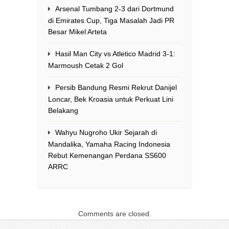
Arsenal Tumbang 2-3 dari Dortmund
di Emirates Cup, Tiga Masalah Jadi PR
Besar Mikel Arteta
Hasil Man City vs Atletico Madrid 3-1:
Marmoush Cetak 2 Gol
Persib Bandung Resmi Rekrut Danijel
Loncar, Bek Kroasia untuk Perkuat Lini
Belakang
Wahyu Nugroho Ukir Sejarah di
Mandalika, Yamaha Racing Indonesia
Rebut Kemenangan Perdana SS600
ARRC
Comments are closed.