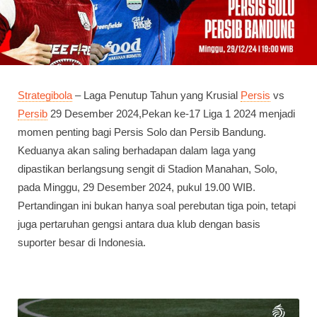
Strategibola
– Laga Penutup Tahun yang Krusial
Persis
vs
Persib
29 Desember 2024,Pekan ke-17 Liga 1 2024 menjadi
momen penting bagi Persis Solo dan Persib Bandung.
Keduanya akan saling berhadapan dalam laga yang
dipastikan berlangsung sengit di Stadion Manahan, Solo,
pada Minggu, 29 Desember 2024, pukul 19.00 WIB.
Pertandingan ini bukan hanya soal perebutan tiga poin, tetapi
juga pertaruhan gengsi antara dua klub dengan basis
suporter besar di Indonesia.