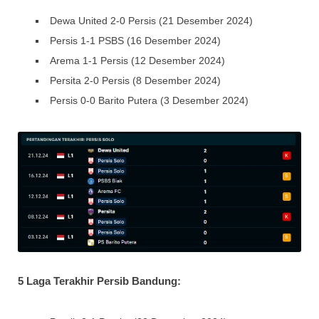
Dewa United 2-0 Persis (21 Desember 2024)
Persis 1-1 PSBS (16 Desember 2024)
Arema 1-1 Persis (12 Desember 2024)
Persita 2-0 Persis (8 Desember 2024)
Persis 0-0 Barito Putera (3 Desember 2024)
5 Laga Terakhir Persib Bandung: