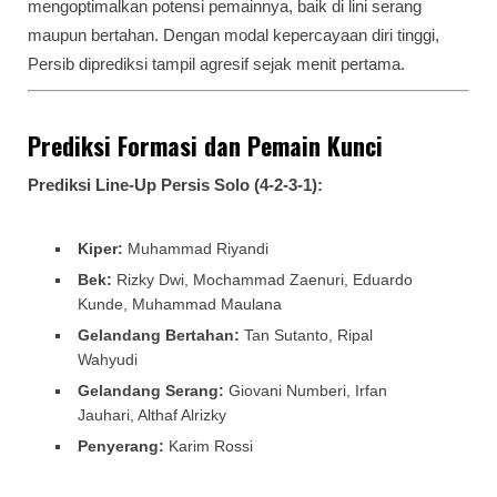
mengoptimalkan potensi pemainnya, baik di lini serang
maupun bertahan. Dengan modal kepercayaan diri tinggi,
Persib diprediksi tampil agresif sejak menit pertama.
Prediksi Formasi dan Pemain Kunci
Prediksi Line-Up Persis Solo (4-2-3-1):
Kiper:
Muhammad Riyandi
Bek:
Rizky Dwi, Mochammad Zaenuri, Eduardo
Kunde, Muhammad Maulana
Gelandang Bertahan:
Tan Sutanto, Ripal
Wahyudi
Gelandang Serang:
Giovani Numberi, Irfan
Jauhari, Althaf Alrizky
Penyerang:
Karim Rossi