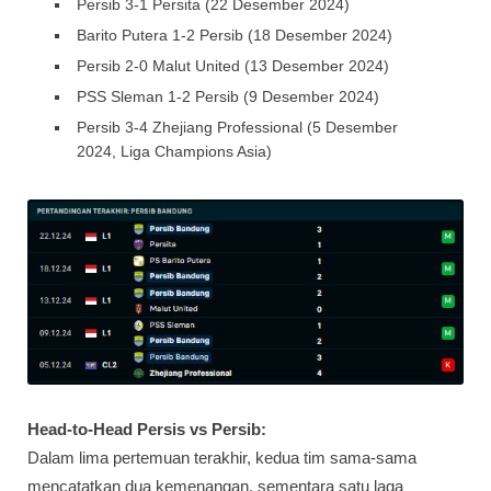
Persib 3-1 Persita (22 Desember 2024)
Barito Putera 1-2 Persib (18 Desember 2024)
Persib 2-0 Malut United (13 Desember 2024)
PSS Sleman 1-2 Persib (9 Desember 2024)
Persib 3-4 Zhejiang Professional (5 Desember
2024, Liga Champions Asia)
Head-to-Head Persis vs Persib:
Dalam lima pertemuan terakhir, kedua tim sama-sama
mencatatkan dua kemenangan, sementara satu laga