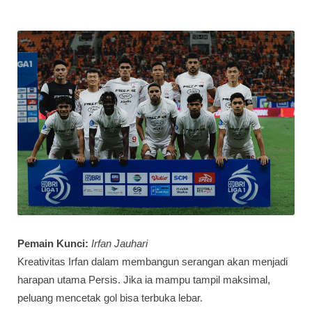
Pemain Kunci:
Irfan Jauhari
Kreativitas Irfan dalam membangun serangan akan menjadi
harapan utama Persis. Jika ia mampu tampil maksimal,
peluang mencetak gol bisa terbuka lebar.