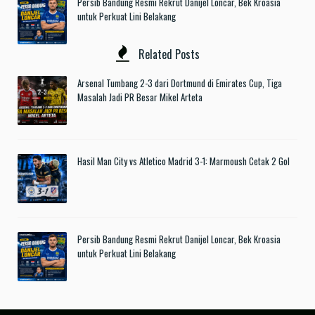
Persib Bandung Resmi Rekrut Danijel Loncar, Bek Kroasia
untuk Perkuat Lini Belakang
Related Posts
Arsenal Tumbang 2-3 dari Dortmund di Emirates Cup, Tiga
Masalah Jadi PR Besar Mikel Arteta
Hasil Man City vs Atletico Madrid 3-1: Marmoush Cetak 2 Gol
Persib Bandung Resmi Rekrut Danijel Loncar, Bek Kroasia
untuk Perkuat Lini Belakang