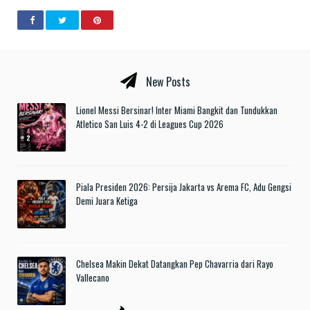
New Posts
Lionel Messi Bersinar! Inter Miami Bangkit dan Tundukkan
Atletico San Luis 4-2 di Leagues Cup 2026
Piala Presiden 2026: Persija Jakarta vs Arema FC, Adu Gengsi
Demi Juara Ketiga
Chelsea Makin Dekat Datangkan Pep Chavarria dari Rayo
Vallecano