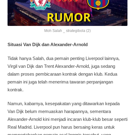
Moh Salah _ strategibola (2)
Situasi Van Dijk dan Alexander-Arnold
Tidak hanya Salah, dua pemain penting Liverpool lainnya,
Virgil van Dijk dan Trent Alexander-Arnold, juga sedang
dalam proses pembicaraan kontrak dengan klub. Kedua
pemain ini juga telah menerima tawaran perpanjangan
kontrak.
Namun, kabarnya, kesepakatan yang ditawarkan kepada
Van Dijk belum memuaskan harapannya, sementara
Alexander-Arnold kini menjadi incaran klub-klub besar seperti
Real Madrid. Liverpool pun harus bersaing keras untuk
mempertahankan pemain asal Inggris tersebut, yang