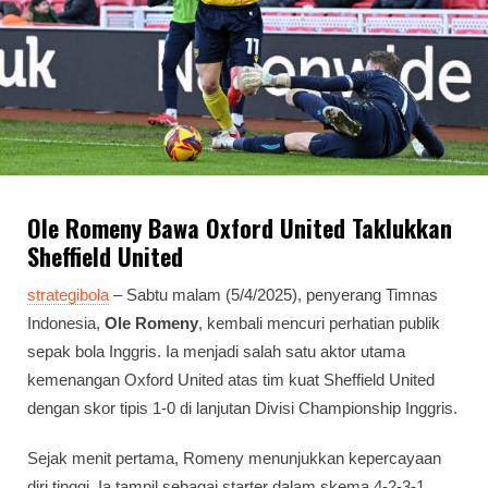
Ole Romeny Bawa Oxford United Taklukkan
Sheffield United
strategibola
– Sabtu malam (5/4/2025), penyerang Timnas
Indonesia,
Ole Romeny
, kembali mencuri perhatian publik
sepak bola Inggris. Ia menjadi salah satu aktor utama
kemenangan Oxford United atas tim kuat Sheffield United
dengan skor tipis 1-0 di lanjutan Divisi Championship Inggris.
Sejak menit pertama, Romeny menunjukkan kepercayaan
diri tinggi. Ia tampil sebagai starter dalam skema 4-2-3-1