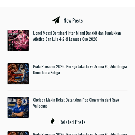
New Posts
Lionel Messi Bersinar! Inter Miami Bangkit dan Tundukkan
Atletico San Luis 4-2 di Leagues Cup 2026
Piala Presiden 2026: Persija Jakarta vs Arema FC, Adu Gengsi
Demi Juara Ketiga
Chelsea Makin Dekat Datangkan Pep Chavarria dari Rayo
Vallecano
Related Posts
Piala Presiden 2026: Persija Jakarta vs Arema FC, Adu Gengsi