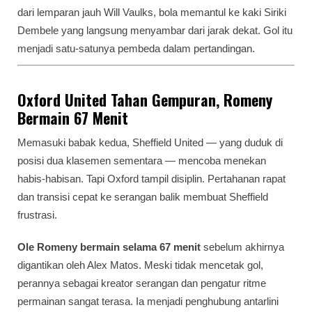
dari lemparan jauh Will Vaulks, bola memantul ke kaki Siriki
Dembele yang langsung menyambar dari jarak dekat. Gol itu
menjadi satu-satunya pembeda dalam pertandingan.
Oxford United Tahan Gempuran, Romeny
Bermain 67 Menit
Memasuki babak kedua, Sheffield United — yang duduk di
posisi dua klasemen sementara — mencoba menekan
habis-habisan. Tapi Oxford tampil disiplin. Pertahanan rapat
dan transisi cepat ke serangan balik membuat Sheffield
frustrasi.
Ole Romeny bermain selama 67 menit
sebelum akhirnya
digantikan oleh Alex Matos. Meski tidak mencetak gol,
perannya sebagai kreator serangan dan pengatur ritme
permainan sangat terasa. Ia menjadi penghubung antarlini