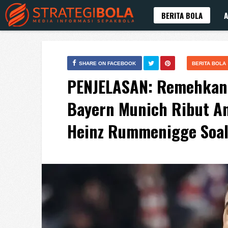
BERITA BOLA
A
SHARE ON FACEBOOK
BERITA BOLA
PENJELASAN: Remehkan 
Bayern Munich Ribut An
Heinz Rummenigge Soal 