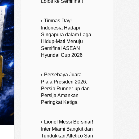
Lolos ke Semifinal!
Timnas Day!
Indonesia Hadapi
Singapura dalam Laga
Hidup-Mati Menuju
Semifinal ASEAN
Hyundai Cup 2026
Persebaya Juara
Piala Presiden 2026,
Persib Runner-up dan
Persija Amankan
Peringkat Ketiga
Lionel Messi Bersinar!
Inter Miami Bangkit dan
Tundukkan Atletico San