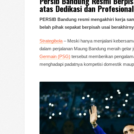
Persib Bandung Resmi Berpis
atas Dedikasi dan Profesiona
PERSIB Bandung resmi mengakhiri kerja sama
belah pihak sepakat berpisah usai berakhirn
Strategibola
– Meski hanya menjalani kebersam
dalam perjalanan Maung Bandung meraih gelar j
Germain (PSG)
tersebut memberikan pengalama
menghadapi padatnya kompetisi domestik maup