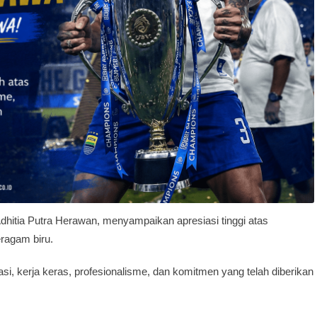
itia Putra Herawan, menyampaikan apresiasi tinggi atas
ragam biru.
si, kerja keras, profesionalisme, dan komitmen yang telah diberikan