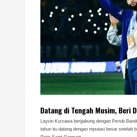
Datang di Tengah Musim, Beri D
Layvin Kurzawa bergabung dengan Persib Band
tahun itu datang dengan reputasi besar setelah 
Paris Saint-Germain.