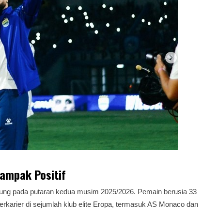
ampak Positif
ung pada putaran kedua musim 2025/2026. Pemain berusia 33
berkarier di sejumlah klub elite Eropa, termasuk AS Monaco dan