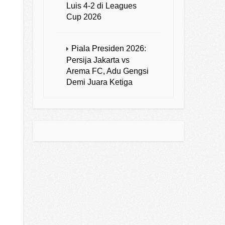
Luis 4-2 di Leagues
Cup 2026
Piala Presiden 2026:
Persija Jakarta vs
Arema FC, Adu Gengsi
Demi Juara Ketiga