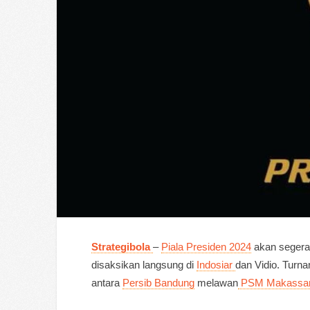
Strategibola
–
Piala Presiden 2024
akan segera 
disaksikan langsung di
Indosiar
dan Vidio. Turna
antara
Persib Bandung
melawan
PSM Makassa