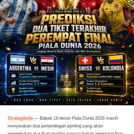
Strategibola
— Babak 16 besar Piala Dunia 2026 masih
menyisakan dua pertandingan penting yang akan
menentukan dua tiket terakhir menuju babak perempat final.