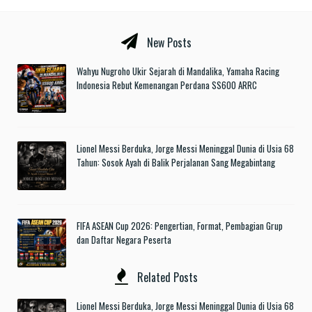
New Posts
Wahyu Nugroho Ukir Sejarah di Mandalika, Yamaha Racing
Indonesia Rebut Kemenangan Perdana SS600 ARRC
Lionel Messi Berduka, Jorge Messi Meninggal Dunia di Usia 68
Tahun: Sosok Ayah di Balik Perjalanan Sang Megabintang
FIFA ASEAN Cup 2026: Pengertian, Format, Pembagian Grup
dan Daftar Negara Peserta
Related Posts
Lionel Messi Berduka, Jorge Messi Meninggal Dunia di Usia 68