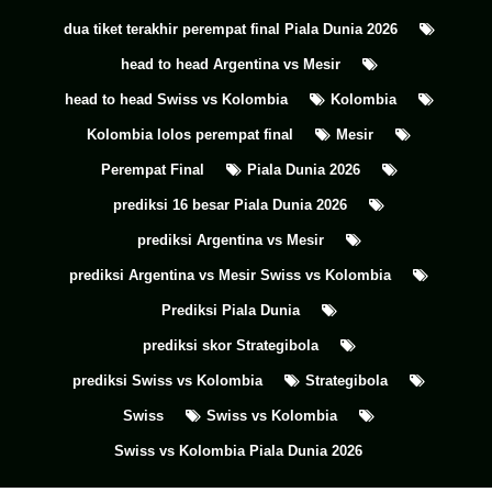
dua tiket terakhir perempat final Piala Dunia 2026
head to head Argentina vs Mesir
head to head Swiss vs Kolombia
Kolombia
Kolombia lolos perempat final
Mesir
Perempat Final
Piala Dunia 2026
prediksi 16 besar Piala Dunia 2026
prediksi Argentina vs Mesir
prediksi Argentina vs Mesir Swiss vs Kolombia
Prediksi Piala Dunia
prediksi skor Strategibola
prediksi Swiss vs Kolombia
Strategibola
Swiss
Swiss vs Kolombia
Swiss vs Kolombia Piala Dunia 2026