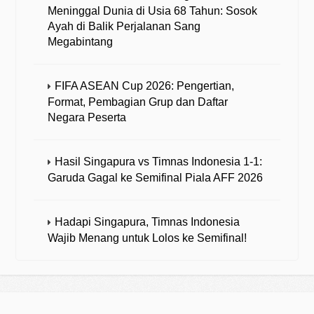
Meninggal Dunia di Usia 68 Tahun: Sosok
Ayah di Balik Perjalanan Sang
Megabintang
FIFA ASEAN Cup 2026: Pengertian,
Format, Pembagian Grup dan Daftar
Negara Peserta
Hasil Singapura vs Timnas Indonesia 1-1:
Garuda Gagal ke Semifinal Piala AFF 2026
Hadapi Singapura, Timnas Indonesia
Wajib Menang untuk Lolos ke Semifinal!