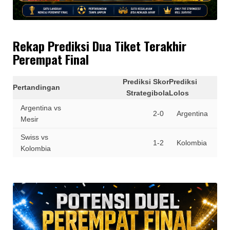
Rekap Prediksi Dua Tiket Terakhir
Perempat Final
Prediksi Skor
Prediksi
Pertandingan
Strategibola
Lolos
Argentina vs
2-0
Argentina
Mesir
Swiss vs
1-2
Kolombia
Kolombia