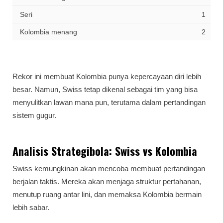
Seri
1
Kolombia menang
2
Rekor ini membuat Kolombia punya kepercayaan diri lebih
besar. Namun, Swiss tetap dikenal sebagai tim yang bisa
menyulitkan lawan mana pun, terutama dalam pertandingan
sistem gugur.
Analisis Strategibola: Swiss vs Kolombia
Swiss kemungkinan akan mencoba membuat pertandingan
berjalan taktis. Mereka akan menjaga struktur pertahanan,
menutup ruang antar lini, dan memaksa Kolombia bermain
lebih sabar.