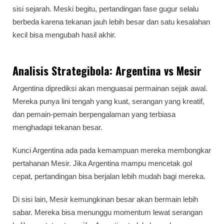
sisi sejarah. Meski begitu, pertandingan fase gugur selalu
berbeda karena tekanan jauh lebih besar dan satu kesalahan
kecil bisa mengubah hasil akhir.
Analisis Strategibola: Argentina vs Mesir
Argentina diprediksi akan menguasai permainan sejak awal.
Mereka punya lini tengah yang kuat, serangan yang kreatif,
dan pemain-pemain berpengalaman yang terbiasa
menghadapi tekanan besar.
Kunci Argentina ada pada kemampuan mereka membongkar
pertahanan Mesir. Jika Argentina mampu mencetak gol
cepat, pertandingan bisa berjalan lebih mudah bagi mereka.
Di sisi lain, Mesir kemungkinan besar akan bermain lebih
sabar. Mereka bisa menunggu momentum lewat serangan