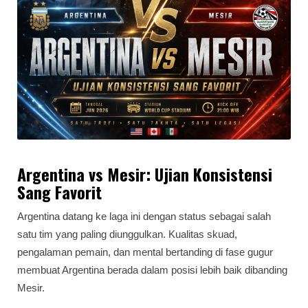
Argentina vs Mesir: Ujian Konsistensi
Sang Favorit
Argentina datang ke laga ini dengan status sebagai salah
satu tim yang paling diunggulkan. Kualitas skuad,
pengalaman pemain, dan mental bertanding di fase gugur
membuat Argentina berada dalam posisi lebih baik dibanding
Mesir.