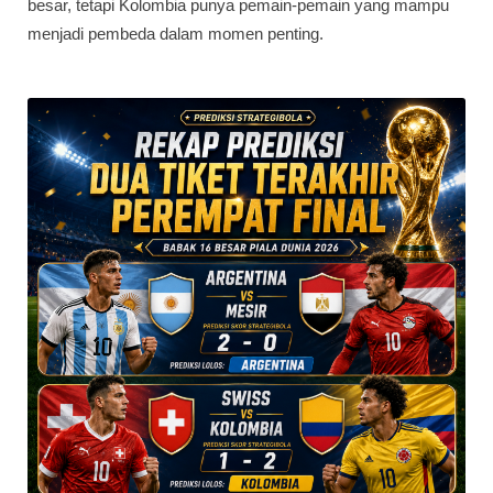
besar, tetapi Kolombia punya pemain-pemain yang mampu
menjadi pembeda dalam momen penting.