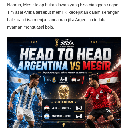
Namun, Mesir tetap bukan lawan yang bisa dianggap ringan.
Tim asal Afrika tersebut memiliki kecepatan dalam serangan
balik dan bisa menjadi ancaman jika Argentina terlalu
nyaman menguasai bola.