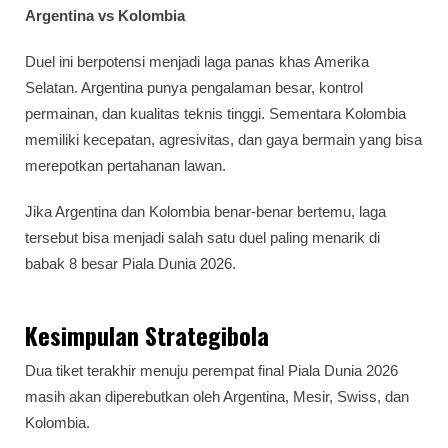
Argentina vs Kolombia
Duel ini berpotensi menjadi laga panas khas Amerika
Selatan. Argentina punya pengalaman besar, kontrol
permainan, dan kualitas teknis tinggi. Sementara Kolombia
memiliki kecepatan, agresivitas, dan gaya bermain yang bisa
merepotkan pertahanan lawan.
Jika Argentina dan Kolombia benar-benar bertemu, laga
tersebut bisa menjadi salah satu duel paling menarik di
babak 8 besar Piala Dunia 2026.
Kesimpulan Strategibola
Dua tiket terakhir menuju perempat final Piala Dunia 2026
masih akan diperebutkan oleh Argentina, Mesir, Swiss, dan
Kolombia.