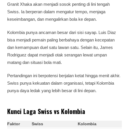
Granit Xhaka akan menjadi sosok penting di lini tengah
Swiss. Ia berperan dalam mengatur tempo, menjaga
keseimbangan, dan mengalirkan bola ke depan.
Kolombia punya ancaman besar dari sisi sayap. Luis Diaz
bisa menjadi pemain paling berbahaya dengan kecepatan
dan kemampuan duel satu lawan satu. Selain itu, James
Rodriguez dapat menjadi otak serangan lewat umpan
matang dan situasi bola mati.
Pertandingan ini berpotensi berjalan ketat hingga menit akhir.
Swiss punya kekuatan dalam organisasi, tetapi Kolombia
punya daya ledak yang lebih besar di lini depan.
Kunci Laga Swiss vs Kolombia
Faktor
Swiss
Kolombia