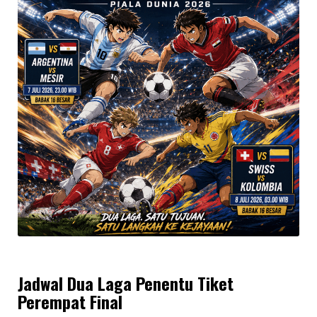
Jadwal Dua Laga Penentu Tiket
Perempat Final