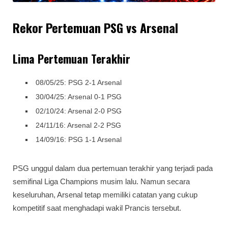
Rekor Pertemuan PSG vs Arsenal
Lima Pertemuan Terakhir
08/05/25: PSG 2-1 Arsenal
30/04/25: Arsenal 0-1 PSG
02/10/24: Arsenal 2-0 PSG
24/11/16: Arsenal 2-2 PSG
14/09/16: PSG 1-1 Arsenal
PSG unggul dalam dua pertemuan terakhir yang terjadi pada
semifinal Liga Champions musim lalu. Namun secara
keseluruhan, Arsenal tetap memiliki catatan yang cukup
kompetitif saat menghadapi wakil Prancis tersebut.