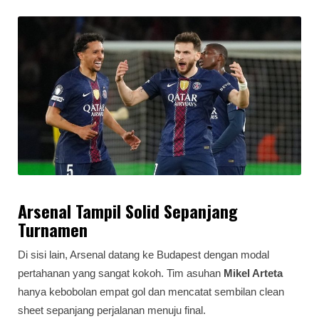
Arsenal Tampil Solid Sepanjang
Turnamen
Di sisi lain, Arsenal datang ke Budapest dengan modal
pertahanan yang sangat kokoh. Tim asuhan
Mikel Arteta
hanya kebobolan empat gol dan mencatat sembilan clean
sheet sepanjang perjalanan menuju final.