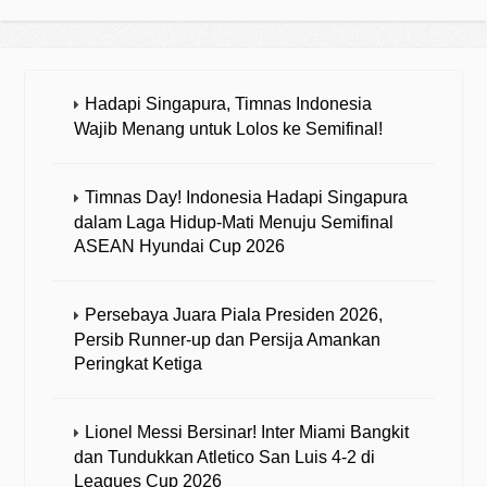
Hadapi Singapura, Timnas Indonesia
Wajib Menang untuk Lolos ke Semifinal!
Timnas Day! Indonesia Hadapi Singapura
dalam Laga Hidup-Mati Menuju Semifinal
ASEAN Hyundai Cup 2026
Persebaya Juara Piala Presiden 2026,
Persib Runner-up dan Persija Amankan
Peringkat Ketiga
Lionel Messi Bersinar! Inter Miami Bangkit
dan Tundukkan Atletico San Luis 4-2 di
Leagues Cup 2026