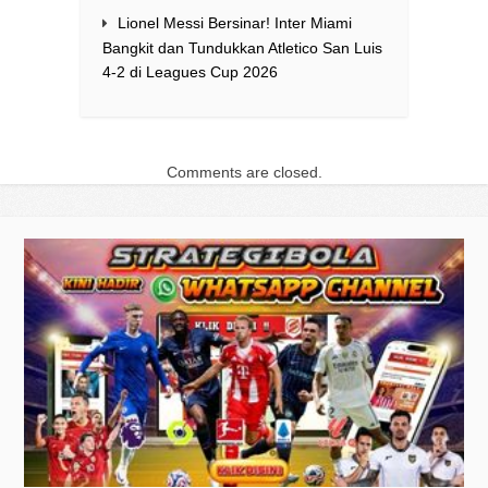
Lionel Messi Bersinar! Inter Miami
Bangkit dan Tundukkan Atletico San Luis
4-2 di Leagues Cup 2026
Comments are closed.