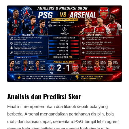
Analisis dan Prediksi Skor
Final ini mempertemukan dua filosofi sepak bola yang
berbeda. Arsenal mengandalkan pertahanan disiplin, bola
mati, dan transisi cepat, sementara PSG tampil lebih agresif
dengan kekuatan individu yang sangat berbahaya di lini