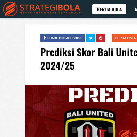
BERITA BOLA
A
SHARE ON FACEBOOK
BERITA BOLA
Prediksi Skor Bali Unit
2024/25