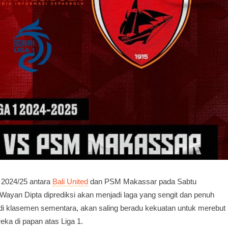
1 2024/25 antara
Bali United
dan PSM Makassar pada Sabtu
 Wayan Dipta diprediksi akan menjadi laga yang sengit dan penuh
 di klasemen sementara, akan saling beradu kekuatan untuk merebut
eka di papan atas Liga 1.