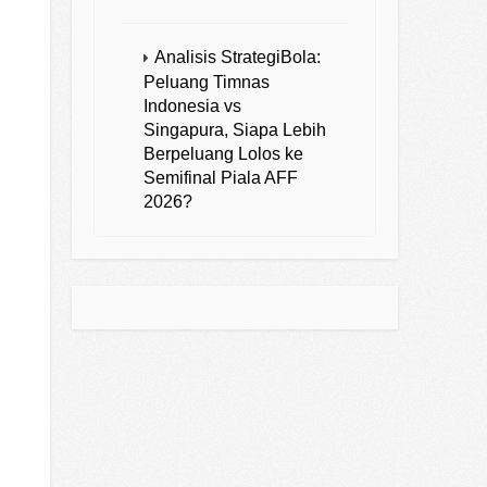
Analisis StrategiBola:
Peluang Timnas
Indonesia vs
Singapura, Siapa Lebih
Berpeluang Lolos ke
Semifinal Piala AFF
2026?