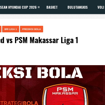
SEAN HYUNDAI CUP 2026
BASKET
BULUTANGKIS
VOLI
BRI LIGA 1
PREDIKSI BOLA
ed vs PSM Makassar Liga 1