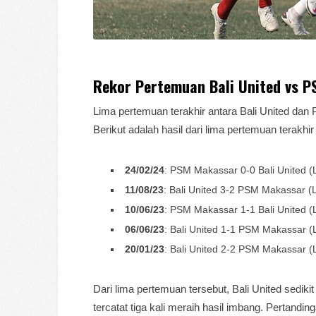
Rekor Pertemuan Bali United vs 
Lima pertemuan terakhir antara Bali United da
Berikut adalah hasil dari lima pertemuan terakhi
24/02/24
: PSM Makassar 0-0 Bali United (L
11/08/23
: Bali United 3-2 PSM Makassar (L
10/06/23
: PSM Makassar 1-1 Bali United (L
06/06/23
: Bali United 1-1 PSM Makassar (L
20/01/23
: Bali United 2-2 PSM Makassar (L
Dari lima pertemuan tersebut, Bali United sed
tercatat tiga kali meraih hasil imbang. Pertand