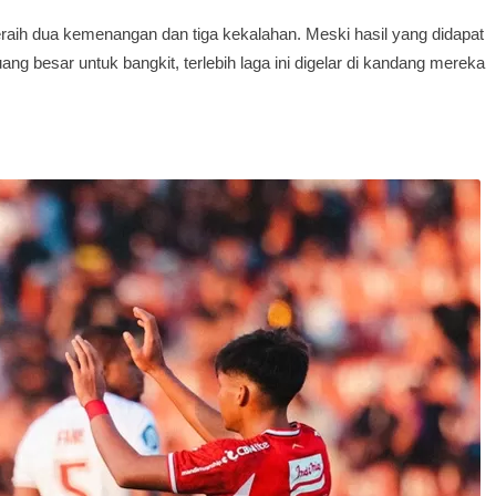
eraih dua kemenangan dan tiga kekalahan. Meski hasil yang didapat
eluang besar untuk bangkit, terlebih laga ini digelar di kandang mereka