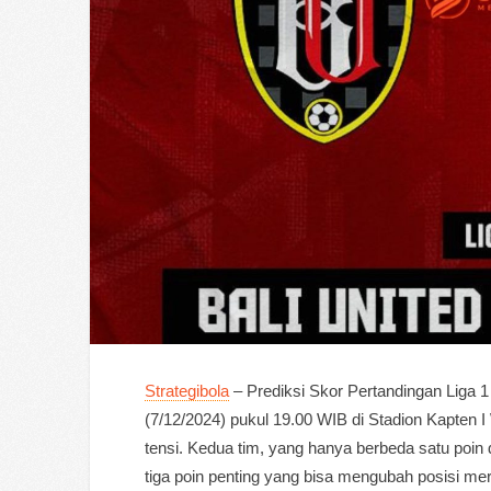
Strategibola
– Prediksi Skor Pertandingan Liga 
(7/12/2024) pukul 19.00 WIB di Stadion Kapten I
tensi. Kedua tim, yang hanya berbeda satu poin
tiga poin penting yang bisa mengubah posisi mer