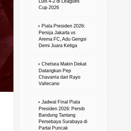
Luis 4-2 di Leagues
Cup 2026
Piala Presiden 2026:
Persija Jakarta vs
Arema FC, Adu Gengsi
Demi Juara Ketiga
Chelsea Makin Dekat
Datangkan Pep
Chavarria dari Rayo
Vallecano
Jadwal Final Piala
Presiden 2026: Persib
Bandung Tantang
Persebaya Surabaya di
Partai Puncak