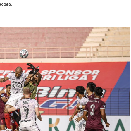
setara.